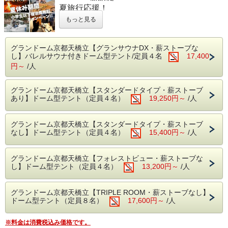
夏旅行応援！
小学生以下無料ファミリーグランピング
もっと見る
家族みんなで、天橋立の夏を思いっきり楽しもう！
夏休みの家族旅行にぴったりの期間限定プランが登場。
本プランでは、
小学生以下のお子様の宿泊料金が無料
に。
グランドーム京都天橋立【グランサウナDX・薪ストーブな
家族みんなで気軽にグランピングを楽しめる、夏だけのお得
し】バレルサウナ付きドーム型テント/定員４名
17,400
なファミリープランです。
円～
/人
グランドーム天橋立は、自然に囲まれた開放感たっぷりのグ
ランピングリゾート。 ドーム型テントで過ごす非日常の時
間、外で楽しむお食事、夜の星空など、 お子様にとっても
グランドーム京都天橋立【スタンダードタイプ・薪ストーブ
思い出に残る体験がいっぱいです。
あり】ドーム型テント（定員４名）
19,250円～
/人
このプランのおすすめポイント
7/20～8/31宿泊限定の夏休み特別プラン
グランドーム京都天橋立【スタンダードタイプ・薪ストーブ
小学生以下のお子様は宿泊料金無料
なし】ドーム型テント（定員４名）
15,400円～
/人
家族旅行・三世代旅行にもおすすめ
自然の中で気軽にアウトドア体験
グランドーム京都天橋立【フォレストビュー・薪ストーブな
し】ドーム型テント（定員４名）
13,200円～
/人
夏休みの思い出づくりにぴったり
グランドーム京都天橋立【TRIPLE ROOM・薪ストーブなし】
海や自然を感じる天橋立エリアで、親子でのびのび過ごすグ
ドーム型テント（定員８名）
17,600円～
/人
ランピングステイ。 ホテルとはひと味違うアウトドア感を
楽しみながら、快適なお部屋でゆっくりお過ごしいただけま
す。
※料金は消費税込み価格です。