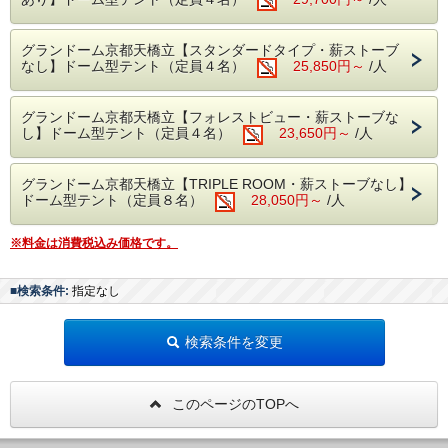
豊富にご用意！
ケーション。
◆管理棟に併設の貸切温泉「海」、金温泉で
キッチンカーのナイトバーなどインクルーシ
体の芯から温まる
グランドーム京都天橋立【スタンダードタイプ・薪ストーブ
なし】ドーム型テント（定員４名）
ブサービスや
25,850円～
/人
◆キャンプギアを無料レンタル！スタッフお
キャンプギアを使ったご飯作りコンテンツな
すすめのキャンプ飯づくり体験
どもご用意。
グランドーム京都天橋立【フォレストビュー・薪ストーブな
し】ドーム型テント（定員４名）
23,650円～
/人
自然を快適に楽しむグランピングステイをご
■----------------------------------------------
体験ください。
■インクルーシブサービス■
グランドーム京都天橋立【TRIPLE ROOM・薪ストーブなし】
【グランドーム京都天橋立】
・キッチンカーのナイトバー（クラフトビー
ドーム型テント（定員８名）
28,050円～
/人
ル、ワイン、ソフトドリンク）
■----------------------------------------------
・キャンプファイヤー用・焼きマシュマロ
※料金は消費税込み価格です。
【このプランの特徴とは・・・】
・朝のスムージーセット（調理はセルフとな
◆夕食は和牛のステーキ、新鮮な海の幸、お
ります）
■検索条件:
指定なし
しゃれなスキレット料理が魅力のグランピン
・スキレットやダッチオーブン、クッカーな
グBBQ。朝食は作り立てをお召し上がりいた
どのキャンプギアレンタル
検索条件を変更
だくローストビーフバーガーの1泊2食付きプ
ランとなります。
■貸切温泉「海」■
◆地元産の食材をご堪能頂くこだわりの食事
このページのTOPへ
大人6名でも同時にゆったり入浴いただける
内容。グランドーム京都天橋立を100％楽し
天然温泉「海」