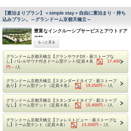
「子どもと一緒に夏らしい旅行を楽しみたい」
「お得に家族旅行へ出かけたい」
そんなご家族におすすめのプランです。
【素泊まりプラン】＜simple stay＞自由に素泊まり・持ち
日中は自然の中でアクティブに、夜はご家族だけの時間をゆ
込みプラン。～グランドーム京都天橋立～
ったりと。 夏休みだからこそ味わえる、特別なグランピン
グ体験をぜひお楽しみください。
ご予約前にご確認ください
豊富なインクルーシブサービスとアウトドア
対象期間：2026年7月20日～8月31日宿泊分
体験
小学生以下のお子様が無料対象です
もっと見る
快適な空間で思う存分自然を愉しむグランピ
お食事・オプション料金は別途発生する場合
ング。
がございます
グランドーム京都天橋立【グランサウナDX・薪ストーブな
し】バレルサウナ付きドーム型テント/定員４名
17,400
空室状況により販売終了となる場合がござい
全12棟のドーム型テントが建ち並ぶ広大な敷
円～
/人
ます
地は
ざわめきが心地よい山林を背に、そばには、
グランドーム京都天橋立【スタンダードタイプ・薪ストーブ
今年の夏は、家族みんなで天橋立へ。
あり】ドーム型テント（定員４名）
19,250円～
/人
清流が流れ、
小学生以下無料の今だけプランで、夏の思い出を。
海までも徒歩5分と大自然を愉しむ絶好のロ
グランドーム京都天橋立【スタンダードタイプ・薪ストーブ
ケーション。
なし】ドーム型テント（定員４名）
15,400円～
/人
キッチンカーのナイトバーなどインクルーシ
ブサービスや
グランドーム京都天橋立【フォレストビュー・薪ストーブな
キャンプギアを使ったご飯作りコンテンツな
し】ドーム型テント（定員４名）
13,200円～
/人
どもご用意。