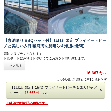
【素泊まり BBQセット付】1日1組限定 プライベートビー
チと美しい夕日 駿河湾を見晴らす海辺の邸宅
素泊まりプランとなります。
お食事、お飲み物はお客様にてご用意をお願い致します。
なお、BBQセットは完備しております。
もっと見る
大切な人と、海辺の小さな別邸で過ごす、セレブでハッピーなバケーシ
ョン。
16,667円～
土肥旅人岬から徒歩5分。
(大人6名様ご利用時、1室1名様あたり)
県道17号線沿いに、海を臨んで立つ
ロケーション抜群の、小さなヴィラ。
【1日1組限定】1棟貸 プライベートビーチ＆露天ジャグ
まるで白砂に立つ我が家のように、静かでゆるやかな時間が流れ、
ジー付
16,667円～
/人
大きな窓からは白いプライベートビーチと大きな駿河湾が広がります。
思い立てば、ほんの数歩で自分たちだけの浜へ飛び出していけます。
※料金は消費税込み価格です。
■プライベートビーチ
ヴィラの北側には浜つづきで小土肥海水浴場。