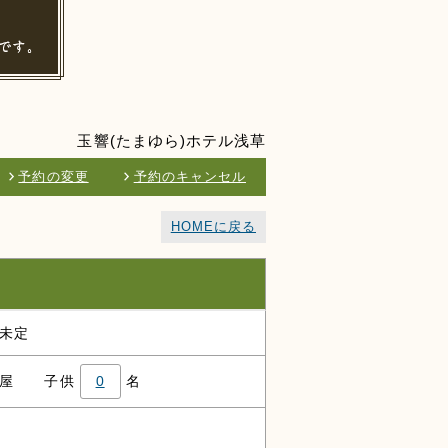
玉響(たまゆら)ホテル浅草
予約の変更
予約のキャンセル
HOMEに戻る
未定
屋
子供
0
名