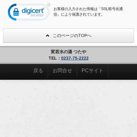
お客様の入力された情報は「SSL暗号化通
信」により保護されています。
このページのTOPへ
変若水の湯 つたや
TEL：
0237-75-2222
戻る
お問合せ
PCサイト