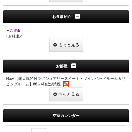
━━━━━━━━━━━━━━━━━━━━━━━
静けさに包まれる渓谷の宿で、
お食事紹介
旬の恵みと湯のやすらぎに身をゆだねるひととき。
▼ご夕食
― ご宿泊プラン特典 ―
○お料理／
1.基本プランよりお得な【早期割引価格】でご提供
★【
山-ZAN
-】★
2.チェックイン前・アウト後も駐車場ご利用無料
もっと見る
伊賀の旬の季節のスタンダード会席
3.散策時にお荷物無料お預かり
4.ラウンジでのフリードリンクタイムご利用無料
5.ラウンジで大人の方1名様につき、スパークリングワイン1杯サービス
▼ご朝食
（ノンアルに変更可）
○お料理／伊賀のおいしい朝ごはん
お部屋
6.赤目四十八滝入山チケットに宿スタンプ押印で、翌日も再入山無料
「三重ブランド伊賀米コシヒカリを美味しく食べる」がコンセプト
7.【早期割限定】料理グレードアップ料金が通常より500円オフ
おひとり様づつ一式をご用意します
New.【露天風呂付ラグジュアリースイート・ツインベッドルーム＆リ
ビングルーム】88㎡/4名迄/禁煙
━ ご夕食 ━ スタンダード会席『山-ZAN-』
○お食事場所／山のダイニング「TAKI-NOBE」
New.リニューアルルーム
ご夕食・ご朝食ともに
もっと見る
【渓谷を望む露天風呂と静寂を楽しむラグジュアリースイート】
地元の美味を少しずつ丁寧に重ねた伊賀牛の季節小鍋付き季節会席
ご予約の人数や状況によっては別会場でご用意させ
ていただく場合がござ
います
■お部屋タイプ
… 料理グレードアップ（要事前予約：通常価格より500円OFF） …
おまかせになりますことご了承ください
・洋室（88㎡）、定員2名推奨：4名迄
・グレードアップ会席『空-KU-』：＋2,800円
空室カレンダー
2名推奨の客室です
・伊賀牛づくし会席『極-GOKU-』：＋6,100円
3・4名の場合（3・4人目はリビングルームのソファベッド対応になりま
・プレミアム会席『天-TEN-』：＋8,300円（本館客室の設定はございませ
すことご了承の上ご予約ください）