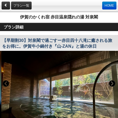
プラン一覧
HOME
伊賀のかくれ宿 赤目温泉隠れの湯 対泉閣
プラン詳細
【早期割30】対泉閣で過ごすー赤目四十八滝に癒される旅
をお得に。伊賀牛小鍋付き『山-ZAN』と湯の休日