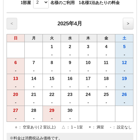
ん）
1部屋
名様のご利用 1名様1泊あたりの料金
・セミダブルベッド（寝室）２台 シモンズ社製マットレス
※備考欄にご希望のコースをご記入ください（グループ統一）
・露天風呂
※差額は現地にてご精算いただきます
・シャワーブース
※ご予約確定後のグレードアップ変更は特別価格の適用対象外となります
・リビングルーム（６０インチ大型テレビ・ソファ２台＆オットマンチェ
2025年4月
<
>
ア＆ワーケーションデスク）と寝室のセパレートルーム
━ ご朝食 ━ 『伊賀のおいしい朝ごはん』
・ウォークインクローゼット
日
月
火
水
木
金
土
・ミニバー（冷蔵庫内飲み物はフリードリンク）
体にやさしい、郷土色あふれる和朝食
・スイート専用就寝用特注ルームウェア
1
2
3
4
5
━ ラウンジ ━
-
-
-
-
-
■眺望
6
7
8
9
10
11
12
こもれびの館4階（最上階確約）エグゼクティブフロア
渓谷に囲まれた静かな空間で、湯上がりや読書とともにどうぞ
障子を開けると赤目渓谷の山々をご覧いただけます
-
-
-
-
-
-
-
【15:30ー20:30】カクテルタイム
【8:15ー10:00】モーニングタイム
13
14
15
16
17
18
19
■お願い
◯ ソフトドリンクやお菓子をご用意（無料／一部有料あり）
・全室禁煙
-
-
-
-
-
-
-
１階ロビーラウンジ横喫煙ルーム、中庭をご利用ください
20
21
22
23
24
25
26
━ 温泉 ━ 伊賀忍者ゆかり『隠れの湯』
・乳幼児は2名様まで添い寝としてのみ受け入れ可能です
-
-
-
-
-
-
-
2024年リニューアルの大浴場＆露天風呂
■Wi-Fi
27
28
29
30
森と風に包まれる湯浴みと、湯上がりラウンジ
無料Wi-Fi接続が可能です
-
-
-
-
━ ダイニング ━『TAKI-NOBE』
○
： 空室あり( 2 室以上)
△
： 1～1室
×
： 満室
-
： 設定なし
赤目の山並みを望むダイニングで、四季折々の美食を五感で。
※料金は消費税込み価格です。