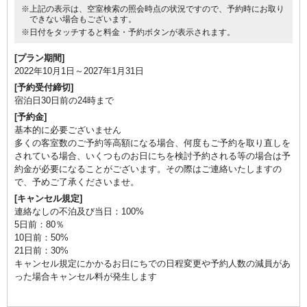
※上記の表示は、空室検索の照会時点の状況ですので、予約時にお取り
━ アクセス・観光 ━
できない場合もございます。
※日付をタッチすると料金・予約ボタンが表示されます。
赤目四十八滝・忍者の森・赤目滝水族館まで徒歩すぐ
[プラン期間]
室生寺・長谷寺も好アクセスの観光拠点に
2022年10月1日～2027年1月31日
―――
[予約受付締切]
― 諸注意 ―
宿泊日30日前の24時まで
※本プランは「45日前まで」のご予約限定です
[予約金]
※通常プランとキャンセル規定が異なります
基本的に必要ございません
※お料理アップグレードはご予約時にご申請ください
多くの客室数のご予約等高額になる場合、何度もご予約を取り直しを
されている場合、いくつものお日にちを検討予約される等の場合は予
★Michelin Guide 愛知・岐阜・三重2019 特別版「3つ星」宿選出
約金が必要になることがございます。その際はご連絡いたしますの
で、予めご了承くださいませ。
[キャンセル規定]
For customers residing overseas and foreign nationals residing in
連絡なしの不泊及び当日：100%
Japan, we kindly request that reservations be made with advance
5日前：80％
credit card payment only. If a reservation is made with on-site
10日前：50%
payment, it will need to be resubmitted as a reservation with credit
21日前：30%
card payment.
キャンセル規定にかかるお日にちでの日程変更や予約人数の減員があ
った場合キャンセル料が発生します
✳︎✳︎豆情報✳︎✳︎
●当館は、いろいろな観光地に行くのに便利な場所！