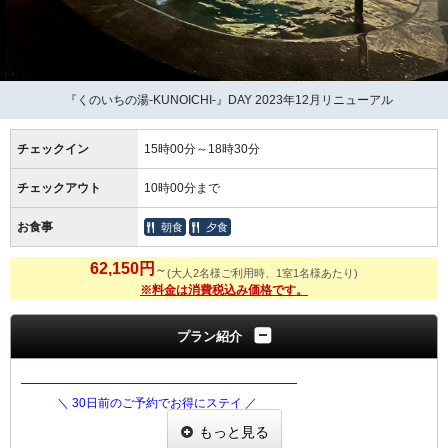
『くのいちの湯-KUNOICHI-』DAY 2023年12月リニューアル
チェックイン
15時00分～18時30分
チェックアウト
10時00分まで
お食事
朝食
夕食
62,150円
～
(大人2名様ご利用時、1室1名様あたり)
※料金は消費税込み価格です。
プラン紹介
━━━━━━━━━━━━━━━━━━━━━━━
＼ 30日前のご予約でお得にステイ ／
伊賀牛小鍋と季節の美味を味わう
もっと見る
早期割『30』プラン