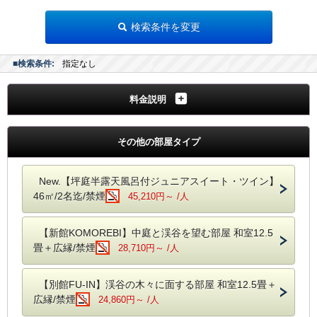
旅の拠点にするには絶好の旅館です！
大阪～名古屋の中間地点。
検索条件を変更
だからこそ、行動範囲も広がる！
そうすることで、旅行の工程も組みやすくなります！
■検索条件:
指定なし
～
赤目・名張
～
◇赤目四十八滝まで歩いて5分 その後、一番奥の滝まで往復3～4時間
◇忍者修行の森「忍者の森」まで歩いて1分
料金説明
◇名張界隈まで車で約15分
◇青蓮寺ぶどう狩り・いちご狩りまで車で約15分
◇名張藤堂家まで車で約15分
その他の部屋タイプ
～
伊賀方面
へ（お隣のまちです）～
◇伊賀上野城まで車で約40分
New.【坪庭半露天風呂付ジュニアスイート・ツイン】
◇伊賀流忍者博物館まで車で約40分
46㎡/2名迄/禁煙
45,210円～ /人
◇だんじり会館まで車で約40分
◇伊賀焼の里丸柱まで長谷製陶（長谷園）まで車で約80分
◇モクモク手づくりファームまで車で約75分
【新館KOMOREBI】中庭と渓谷を望む部屋 和室12.5
～
奈良・大阪方面
へ～
畳＋広縁/禁煙
28,710円～ /人
◇室生寺までは車で約25分
◇長谷寺までは車で約40分
◇奈良市内までは車で約90分
【別館FU-IN】渓谷の木々に面する部屋 和室12.5畳＋
◇吉野の千本桜までは車で約70分
広縁/禁煙
24,860円～ /人
～
伊勢・志摩・鳥羽・名古屋方面
へ～