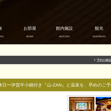
泉
お部屋
館内施設
観光
ING
ROOMS
FACILITIES
SIGHTSEEING
予約の確
休日ー伊賀牛小鍋付き『山-ZAN』と温泉を、早めのご