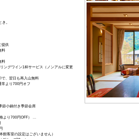
とき。
ご提供
無料
無料
クリングワイン1杯サービス（ノンアルに変更
印で、翌日も再入山無料
常より700円オフ
季節小鍋付き季節会席
り700円OFF） …
円
円
本館客室の設定はございません）