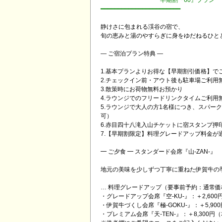
早期割『60』プラン
━━━━━━━━━━━━━━━━━━━━━━━
静けさに包まれる渓谷の宿で、
旬の恵みと湯のやすらぎに身をゆだねるひと
― ご宿泊プラン特典 ―
1.基本プランよりお得な【早期割引価格】で
2.チェックイン前・アウト後も駐車場ご利用
3.散策時にお荷物無料お預かり
4.ラウンジでのフリードリンクタイムご利用
5.ラウンジで大人の方1名様につき、スパー
可）
6.赤目四十八滝入山チケットに宿スタンプ押
7.【早期割限定】料理グレードアップ料金が通
━ ご夕食 ━ スタンダード会席『山-ZAN-』
地元の美味を少しずつ丁寧に重ねた伊賀牛の
… 料理グレードアップ（要事前予約：通常価格よ
・グレードアップ会席『空-KU-』：＋2,600
・伊賀牛づくし会席『極-GOKU-』：＋5,900
・プレミアム会席『天-TEN-』：＋8,300円（