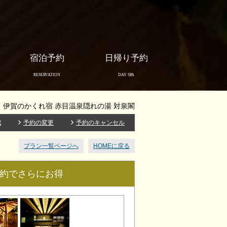
宿泊予約
日帰り予約
RESERVATION
DAY SPA
伊賀のかくれ宿 赤目温泉隠れの湯 対泉閣
認
予約の変更
予約のキャンセル
プラン一覧ページへ
HOMEに戻る
予約でさらにお得