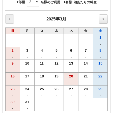
ん）
1部屋
名様のご利用 1名様1泊あたりの料金
【アメニティ】
※備考欄にご希望のコースをご記入ください（グループ統一）
■<POLAエステロワイエ>クレンジングオイル・洗顔・化粧水・乳液
※差額は現地にてご精算いただきます
■シェービングローション・ヘアトニック
※ご予約確定後のグレードアップ変更は特別価格の適用対象外となります
■ハブラシ・ヘアブラシ・シェーバー・シャワーキャップ・コットンセット
2025年3月
<
>
━ ご朝食 ━ 『伊賀のおいしい朝ごはん』
★2022.9畳の張り替えを行いました
日
月
火
水
木
金
土
☆クーラーBOXの持ち込みはご遠慮ください
体にやさしい、郷土色あふれる和朝食
フロントでお預かりさせていただきます
1
━ ラウンジ ━
-
2
3
4
5
6
7
8
渓谷に囲まれた静かな空間で、湯上がりや読書とともにどうぞ
-
-
-
-
-
-
-
【15:30ー20:30】カクテルタイム
【8:15ー10:00】モーニングタイム
9
10
11
12
13
14
15
◯ ソフトドリンクやお菓子をご用意（無料／一部有料あり）
-
-
-
-
-
-
-
16
17
18
19
20
21
22
━ 温泉 ━ 伊賀忍者ゆかり『隠れの湯』
-
-
-
-
-
-
-
2024年リニューアルの大浴場＆露天風呂
23
24
25
26
27
28
29
森と風に包まれる湯浴みと、湯上がりラウンジ
-
-
-
-
-
-
-
━ ダイニング ━『TAKI-NOBE』
30
31
-
-
赤目の山並みを望むダイニングで、四季折々の美食を五感で。