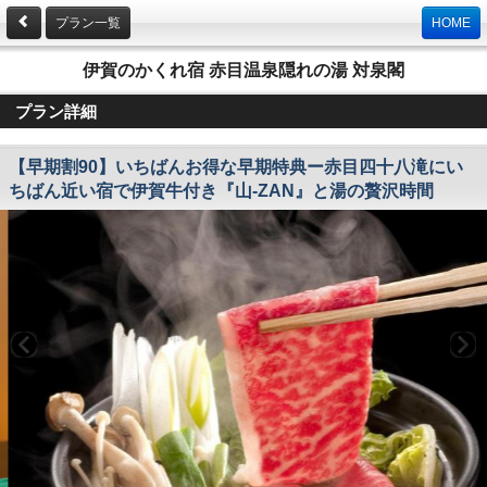
プラン一覧
HOME
伊賀のかくれ宿 赤目温泉隠れの湯 対泉閣
プラン詳細
【早期割90】いちばんお得な早期特典ー赤目四十八滝にい
ちばん近い宿で伊賀牛付き『山-ZAN』と湯の贅沢時間