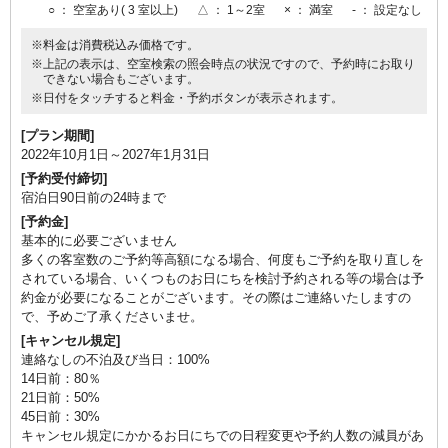
○
： 空室あり( 3 室以上)
△
： 1～2室
×
： 満室
-
： 設定なし
━ アクセス・観光 ━
※料金は消費税込み価格です。
※上記の表示は、空室検索の照会時点の状況ですので、予約時にお取り
赤目四十八滝・忍者の森・赤目滝水族館まで徒歩すぐ
できない場合もございます。
室生寺・長谷寺も好アクセスの観光拠点に
※日付をタッチすると料金・予約ボタンが表示されます。
―――
[プラン期間]
― 諸注意 ―
2022年10月1日～2027年1月31日
※本プランは「90日前まで」のご予約限定です
[予約受付締切]
※通常プランとキャンセル規定が異なります
宿泊日90日前の24時まで
※お料理アップグレードはご予約時にご申請ください
[予約金]
★Michelin Guide 愛知・岐阜・三重2019 特別版「3つ星」宿選出
基本的に必要ございません
多くの客室数のご予約等高額になる場合、何度もご予約を取り直しを
されている場合、いくつものお日にちを検討予約される等の場合は予
For customers residing overseas and foreign nationals residing in
約金が必要になることがございます。その際はご連絡いたしますの
Japan, we kindly request that reservations be made with advance
で、予めご了承くださいませ。
credit card payment only. If a reservation is made with on-site
[キャンセル規定]
payment, it will need to be resubmitted as a reservation with credit
連絡なしの不泊及び当日：100%
card payment.
14日前：80％
21日前：50%
✳︎✳︎豆情報✳︎✳︎
45日前：30%
●当館は、いろいろな観光地に行くのに便利な場所！
キャンセル規定にかかるお日にちでの日程変更や予約人数の減員があ