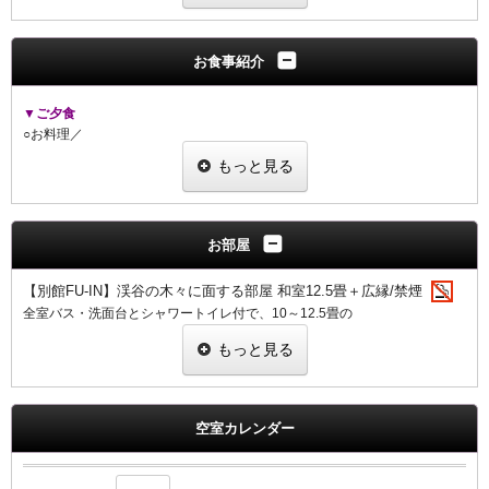
━━━━━━━━━━━━━━━━━━━━━━━
静けさに包まれる渓谷の宿で、
お食事紹介
旬の恵みと湯のやすらぎに身をゆだねるひととき。
▼ご夕食
― ご宿泊プラン特典 ―
○お料理／
1.基本プランより【最大割引】の早期優待価格
★【
山-ZAN
-】★
2.チェックイン前・アウト後も駐車場ご利用無料
もっと見る
伊賀の旬の季節のスタンダード会席
3.散策時にお荷物無料お預かり
4.ラウンジでのフリードリンクタイムご利用無料
5.ラウンジで大人の方1名様につき、スパークリングワイン1杯サービス
▼ご朝食
（ノンアルに変更可）
○お料理／伊賀のおいしい朝ごはん
お部屋
6.赤目四十八滝入山チケットに宿スタンプ押印で、翌日も再入山無料
「三重ブランド伊賀米コシヒカリを美味しく食べる」がコンセプト
7.【早期割限定】料理グレードアップ料金が通常より1,000円オフ
おひとり様づつ一式をご用意します
【別館FU-IN】渓谷の木々に面する部屋 和室12.5畳＋広縁/禁煙
全室バス・洗面台とシャワートイレ付で、10～12.5畳の
━ ご夕食 ━ スタンダード会席『山-ZAN-』
○お食事場所／山のダイニング「TAKI-NOBE」
お部屋になります
ご夕食・ご朝食ともに
もっと見る
大きな窓からは、赤目渓谷の四季折々に色づく山並みをご覧いただきなが
地元の美味を少しずつ丁寧に重ねた伊賀牛の季節小鍋付き季節会席
ご予約の人数や状況によっては別会場でご用意させ
ていただく場合がござ
らお寛ぎください
います
… 料理グレードアップ（要事前予約：通常価格より1,000円OFF） …
おまかせになりますことご了承ください
【設備】
・グレードアップ会席『空-KU-』：＋2,300円
空室カレンダー
テレビ・バス・シャワートイレ・エアコン・冷蔵庫・金庫・ポット・ドラ
・伊賀牛づくし会席『極-GOKU-』：＋5,600円
イヤー・Wi-Fi
・プレミアム会席『天-TEN-』：＋8,300円（
本館客室の設定はございませ