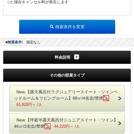
旅の拠点にするには絶好の旅館です！
った場合キャンセル料が発生します
大阪～名古屋の中間地点。
だからこそ、行動範囲も広がる！
そうすることで、旅行の工程も組みやすくなります！
検索条件を変更
～
赤目・名張
～
◇赤目四十八滝まで歩いて5分 その後、一番奥の滝まで往復3～4時間
◇忍者修行の森「忍者の森」まで歩いて1分
■検索条件:
指定なし
◇名張界隈まで車で約15分
◇青蓮寺ぶどう狩り・いちご狩りまで車で約15分
料金説明
◇名張藤堂家まで車で約15分
～
伊賀方面
へ（お隣のまちです）～
◇伊賀上野城まで車で約40分
その他の部屋タイプ
◇伊賀流忍者博物館まで車で約40分
◇だんじり会館まで車で約40分
◇伊賀焼の里丸柱まで長谷製陶（長谷園）まで車で約80分
New.【露天風呂付ラグジュアリースイート・ツインベ
◇モクモク手づくりファームまで車で約75分
ッドルーム＆リビングルーム】88㎡/4名迄/禁煙
～
奈良・大阪方面
へ～
61,820円～ /人
◇室生寺までは車で約25分
◇長谷寺までは車で約40分
◇奈良市内までは車で約90分
New.【坪庭半露天風呂付ジュニアスイート・ツイン】
◇吉野の千本桜までは車で約70分
46㎡/2名迄/禁煙
44,220円～ /人
～
伊勢・志摩・鳥羽・名古屋方面
へ～