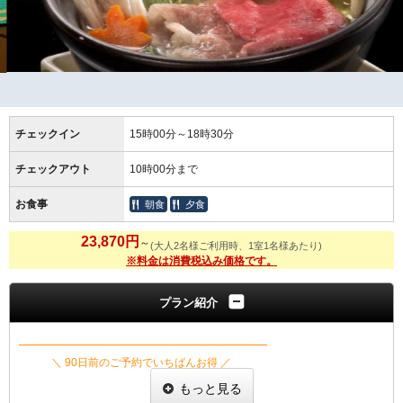
チェックイン
15時00分～18時30分
チェックアウト
10時00分まで
お食事
朝食
夕食
23,870円
～
(大人2名様ご利用時、1室1名様あたり)
※料金は消費税込み価格です。
プラン紹介
━━━━━━━━━━━━━━━━━━━━━━━
＼ 90日前のご予約でいちばんお得 ／
伊賀牛小鍋と季節の美味を味わう
もっと見る
早期割『90』プラン