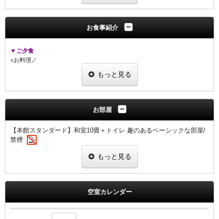
━━━━━━━━━━━━━━━━━━━━━━━
静けさに包まれる渓谷の宿で、
お食事紹介
旬の恵みと湯のやすらぎに身をゆだねるひととき。
▼ご夕食
― ご宿泊プラン特典 ―
○お料理／
1.基本プランより【最大割引】の早期優待価格
★【
山-ZAN
-】★
2.チェックイン前・アウト後も駐車場ご利用無料
もっと見る
伊賀の旬の季節のスタンダード会席
3.散策時にお荷物無料お預かり
4.ラウンジでのフリードリンクタイムご利用無料
5.ラウンジで大人の方1名様につき、スパークリングワイン1杯サービス
▼ご朝食
（ノンアルに変更可）
○お料理／伊賀のおいしい朝ごはん
お部屋
6.赤目四十八滝入山チケットに宿スタンプ押印で、翌日も再入山無料
「三重ブランド伊賀米コシヒカリを美味しく食べる」がコンセプト
7.【早期割限定】料理グレードアップ料金が通常より1,000円オフ
おひとり様づつ一式をご用意します
【本館スタンダード】和室10畳＋トイレ 趣のあるベーシックな部屋/
禁煙
━ ご夕食 ━ スタンダード会席『山-ZAN-』
○お食事場所／山のダイニング「TAKI-NOBE」
本館の洗面台＆シャワートイレ付スタンダード客室になります
ご夕食・ご朝食ともに
もっと見る
窓からは赤目渓谷の四季折々に色づく山々の眺望を間近に感じていただけ
地元の美味を少しずつ丁寧に重ねた伊賀牛の季節小鍋付き季節会席
ご予約の人数や状況によっては別会場でご用意させ
ていただく場合がござ
ます。１０畳の和室で静かな時間をお過ごしください
います
… 料理グレードアップ（要事前予約：通常価格より1,000円OFF） …
おまかせになりますことご了承ください
【設備】
・グレードアップ会席『空-KU-』：＋2,300円
空室カレンダー
シャワートイレ・エアコン・テレビ・冷蔵庫・金庫・ポット
・伊賀牛づくし会席『極-GOKU-』：＋5,600円
・プレミアム会席『天-TEN-』：＋8,300円（
本館客室の設定はございませ
☆お風呂は備え付けがございません