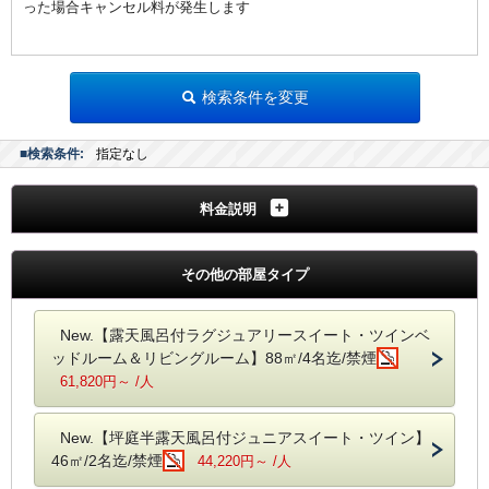
旅の拠点にするには絶好の旅館です！
った場合キャンセル料が発生します
大阪～名古屋の中間地点。
だからこそ、行動範囲も広がる！
そうすることで、旅行の工程も組みやすくなります！
検索条件を変更
～
赤目・名張
～
◇赤目四十八滝まで歩いて5分 その後、一番奥の滝まで往復3～4時間
◇忍者修行の森「忍者の森」まで歩いて1分
■検索条件:
指定なし
◇名張界隈まで車で約15分
◇青蓮寺ぶどう狩り・いちご狩りまで車で約15分
料金説明
◇名張藤堂家まで車で約15分
～
伊賀方面
へ（お隣のまちです）～
◇伊賀上野城まで車で約40分
その他の部屋タイプ
◇伊賀流忍者博物館まで車で約40分
◇だんじり会館まで車で約40分
◇伊賀焼の里丸柱まで長谷製陶（長谷園）まで車で約80分
New.【露天風呂付ラグジュアリースイート・ツインベ
◇モクモク手づくりファームまで車で約75分
ッドルーム＆リビングルーム】88㎡/4名迄/禁煙
～
奈良・大阪方面
へ～
61,820円～ /人
◇室生寺までは車で約25分
◇長谷寺までは車で約40分
◇奈良市内までは車で約90分
New.【坪庭半露天風呂付ジュニアスイート・ツイン】
◇吉野の千本桜までは車で約70分
46㎡/2名迄/禁煙
44,220円～ /人
～
伊勢・志摩・鳥羽・名古屋方面
へ～