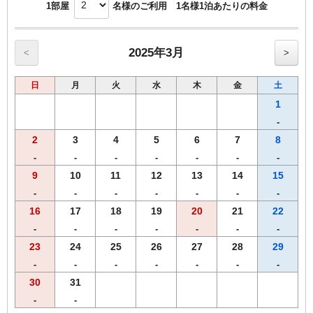
ん）
1部屋
名様のご利用 1名様1泊あたりの料金
☆クーラーBOXの持ち込みはご遠慮ください
※備考欄にご希望のコースをご記入ください（グループ統一）
フロントでお預かりさせていただきます
※差額は現地にてご精算いただきます
★4名様定員（定員定義：お布団が必要な方）
※ご予約確定後のグレードアップ変更は特別価格の適用対象外となります
2025年3月
<
>
━ ご朝食 ━ 『伊賀のおいしい朝ごはん』
日
月
火
水
木
金
土
体にやさしい、郷土色あふれる和朝食
1
━ ラウンジ ━
-
2
3
4
5
6
7
8
渓谷に囲まれた静かな空間で、湯上がりや読書とともにどうぞ
-
-
-
-
-
-
-
【15:30ー20:30】カクテルタイム
【8:15ー10:00】モーニングタイム
9
10
11
12
13
14
15
◯ ソフトドリンクやお菓子をご用意（無料／一部有料あり）
-
-
-
-
-
-
-
16
17
18
19
20
21
22
━ 温泉 ━ 伊賀忍者ゆかり『隠れの湯』
-
-
-
-
-
-
-
2024年リニューアルの大浴場＆露天風呂
23
24
25
26
27
28
29
森と風に包まれる湯浴みと、湯上がりラウンジ
-
-
-
-
-
-
-
━ ダイニング ━『TAKI-NOBE』
30
31
-
-
赤目の山並みを望むダイニングで、四季折々の美食を五感で。