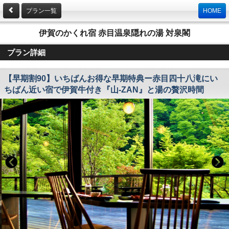
プラン一覧
HOME
伊賀のかくれ宿 赤目温泉隠れの湯 対泉閣
プラン詳細
【早期割90】いちばんお得な早期特典ー赤目四十八滝にい
ちばん近い宿で伊賀牛付き『山-ZAN』と湯の贅沢時間