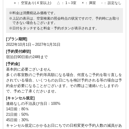
○
： 空室あり( 4 室以上)
△
： 1～3室
×
： 満室
-
： 設定なし
━ アクセス・観光 ━
※料金は消費税込み価格です。
※上記の表示は、空室検索の照会時点の状況ですので、予約時にお取り
赤目四十八滝・忍者の森・赤目滝水族館まで徒歩すぐ
できない場合もございます。
室生寺・長谷寺も好アクセスの観光拠点に
※日付をタッチすると料金・予約ボタンが表示されます。
―――
[プラン期間]
― 諸注意 ―
2022年10月1日～2027年1月31日
※本プランは「90日前まで」のご予約限定です
[予約受付締切]
※通常プランとキャンセル規定が異なります
宿泊日90日前の24時まで
※お料理アップグレードはご予約時にご申請ください
[予約金]
★Michelin Guide 愛知・岐阜・三重2019 特別版「3つ星」宿選出
基本的に必要ございません
多くの客室数のご予約等高額になる場合、何度もご予約を取り直しを
されている場合、いくつものお日にちを検討予約される等の場合は予
For customers residing overseas and foreign nationals residing in
約金が必要になることがございます。その際はご連絡いたしますの
Japan, we kindly request that reservations be made with advance
で、予めご了承くださいませ。
credit card payment only. If a reservation is made with on-site
[キャンセル規定]
payment, it will need to be resubmitted as a reservation with credit
連絡なしの不泊及び当日：100%
card payment.
14日前：80％
21日前：50%
✳︎✳︎豆情報✳︎✳︎
45日前：30%
●当館は、いろいろな観光地に行くのに便利な場所！
キャンセル規定にかかるお日にちでの日程変更や予約人数の減員があ