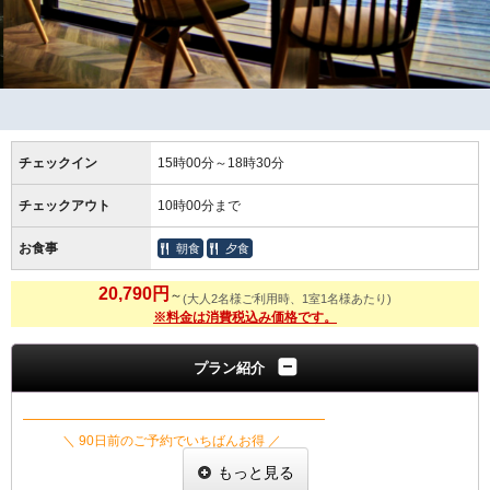
チェックイン
15時00分～18時30分
チェックアウト
10時00分まで
お食事
朝食
夕食
20,790円
～
(大人2名様ご利用時、1室1名様あたり)
※料金は消費税込み価格です。
プラン紹介
━━━━━━━━━━━━━━━━━━━━━━━
＼ 90日前のご予約でいちばんお得 ／
伊賀牛小鍋と季節の美味を味わう
もっと見る
早期割『90』プラン