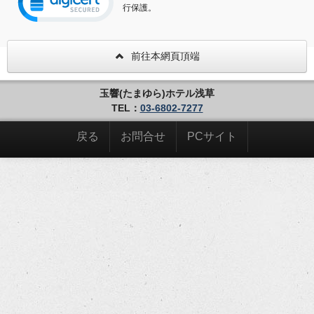
行保護。
前往本網頁頂端
玉響(たまゆら)ホテル浅草
TEL：
03-6802-7277
戻る
お問合せ
PCサイト