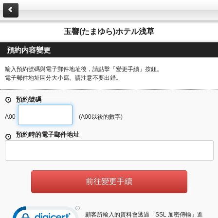
玉響(たまゆら)ホテル浅草
預約内容變更
輸入預約號碼與電子郵件地址後，請點擊「變更手續」按鈕。
電子郵件地址區分大小寫。請注意不要出錯。
預約號碼
A00
(A00以後的數字)
預約時的電子郵件地址
顧客所輸入的資料會透過「SSL 加密傳輸」進