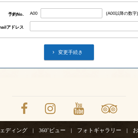
A00
(A00以降の数字
予約No.
ailアドレス
ェディング
360˚ビュー
フォトギャラリー