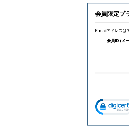
会員限定プ
E-mailアドレ
会員ID (メ