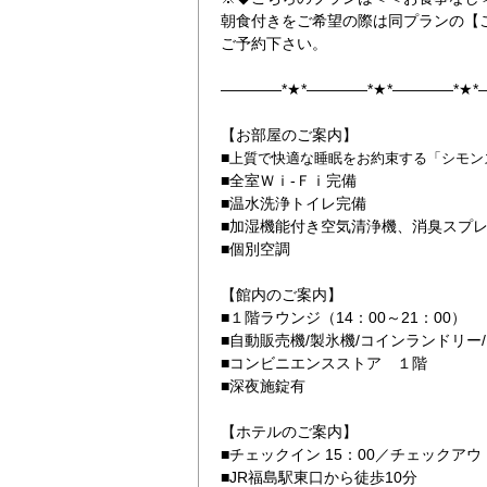
朝食付きをご希望の際は同プランの【
ご予約下さい。
――――*★*――――*★*――――*★
【お部屋のご案内】
■
上質で快適な睡眠をお約束する「シモンズベ
■全室Ｗｉ-Ｆｉ完備
■温水洗浄トイレ完備
■加湿機能付き空気清浄機、消臭ス
■個別空調
【館内のご案内】
■１階ラウンジ（14：00～21：
■自動販売機/製氷機/コインランド
■コンビニエンスストア １階
■深夜施錠有
【ホテルのご案内】
■チェックイン 15：00／チェックアウト
■JR福島駅東口から徒歩10分