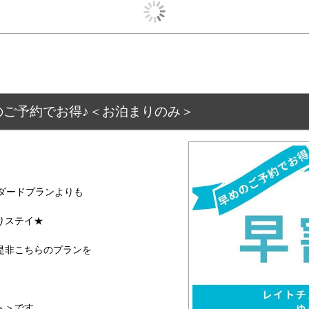
のご予約でお得♪＜お泊まりのみ＞
ダードプランよりも
りステイ★
是非こちらのプランを
＞＞です。