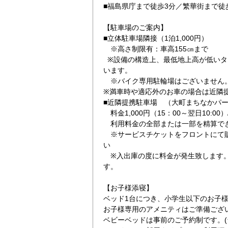
■福島県庁まで徒歩3分／繁華街まで徒
【駐車場のご案内】
■立体駐車場隣接（1泊1,000円）
※高さ制限有：車高155㎝まで
※設備の構造上、最低地上高が低いタ
います。
※バイク専用駐輪場はございません
※満車時や適応外のお車の場合は近隣
■近隣提携駐車場 （大町まちなかパ
料金1,000円（15：00～翌日10:00）
利用料金の全部または一部を精算で
※サービスチケットをフロントにて販
い
※入出庫の度に料金が発生致します。
す。
【お子様添寝】
ベッド1台につき、小学生以下のお子様
お子様専用のアメニティはご準備ござ
ベビーベッドは事前のご予約制です。