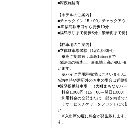
■深夜施錠有
【ホテルのご案内】
■チェックイン 15：00／チェックアウト
■JR福島駅東口から徒歩10分
■福島県庁まで徒歩3分／繁華街まで徒
【駐車場のご案内】
■立体駐車場隣接（1泊1,000円）
※高さ制限有：車高155㎝まで
※設備の構造上、最低地上高が低いタ
います。
※バイク専用駐輪場はございません
※満車時や適応外のお車の場合は近隣
■近隣提携駐車場 （大町まちなかパ
料金1,000円（15：00～翌日10:00）
利用料金の全部または一部を精算で
※サービスチケットをフロントにて販
い
※入出庫の度に料金が発生致します。
す。