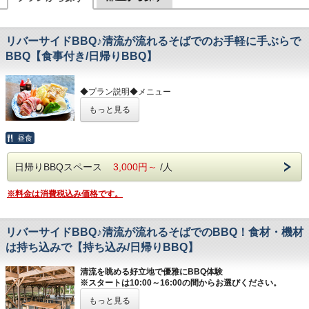
リバーサイドBBQ♪清流が流れるそばでのお手軽に手ぶらで
BBQ【食事付き/日帰りBBQ】
◆プラン説明◆メニュー
・お肉盛り合わせ（牛肉、豚肉） 大人300ｇ 小人150ｇ
もっと見る
・野菜盛り合わせ
・焼きそば ・フランクフルト
【キャンプ場オリジナル秩父定峰山賊ホルモン】
昼食
※以前からご要望の多かった秩父のホルモンミックス(シ
ロ、カシラ、タン)を、「125ｇ550円税込」にて販売開始い
日帰りBBQスペース
3,000円～
/人
たしました。
※メニュー内容は、変更することがあります。
※食材の現地での追加も可能です。
※料金は消費税込み価格です。
※食材、ドリンクなどお持ち込みも可能(無料)です。
BBQに飲み放題をお付けすることもで
リバーサイドBBQ♪清流が流れるそばでのBBQ！食材・機材
きます。
は持ち込みで【持ち込み/日帰りBBQ】
BBQをしながら飲み放題がセットで楽しめます。
お1人様90分飲み放題2000円となっております。(人数分の
清流を眺める好立地で優雅にBBQ体験
飲み放題をお申し込みください)
※スタートは10:00～16:00の間からお選びください。
生ビール、ブラックニッカハイボール、サワー各種、芋焼
※ご利用時間は4時間（完全撤収にて）となります。
もっと見る
酎、麦焼酎、甲類焼酎ございます。
4時間以上ご使用の場合は1時間延長につき1テーブル500