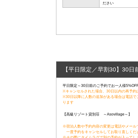
ださい
【平日限定／早割30】30日
平日限定～30日前のご予約でお一人様5%OF
※キャンセルされた場合、30日以内の再予
※30日以降に人数の追加がある場合は電話
ります
【高級リゾート貸別荘 ～Asovillage～】
※宿泊人数や予約内容の変更は電話やメール
一度予約をキャンセルしてお取り直しくだ
※その際にタイムラグで別の予約が入ってし