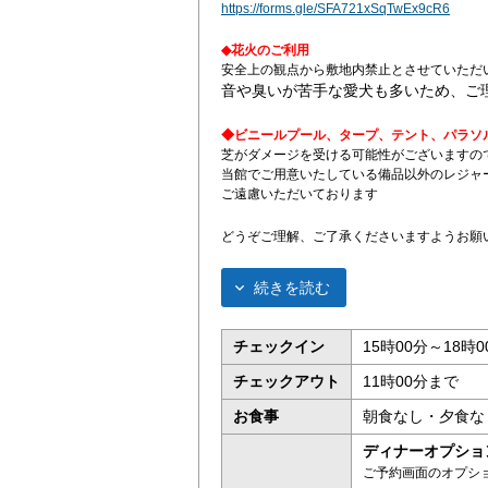
https://forms.gle/SFA721xSqTwEx9cR6
◆花火のご利用
安全上の観点から敷地内禁止とさせていただ
音や臭いが苦手な愛犬も多いため、ご
◆ビニールプール、タープ、テント、パラソ
芝がダメージを受ける可能性がございますの
当館でご用意いたしている備品以外のレジャ
ご遠慮いただいております
どうぞご理解、ご了承くださいますようお願
続きを読む
チェックイン
15時00分～18時0
チェックアウト
11時00分まで
お食事
朝食なし・夕食な
ディナーオプショ
ご予約画面のオプシ