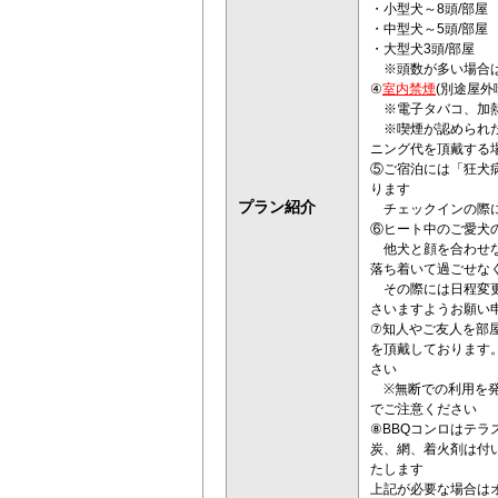
・小型犬～8頭/部屋
・中型犬～5頭/部屋
・大型犬3頭/部屋
※頭数が多い場合は
④
室内禁煙
(別途屋外
※電子タバコ、加熱
※喫煙が認められた
ニング代を頂戴する
⑤ご宿泊には「狂犬
ります
プラン紹介
チェックインの際に
⑥ヒート中のご愛犬
他犬と顔を合わせな
落ち着いて過ごせな
その際には日程変更
さいますようお願い
⑦知人やご友人を部
を頂戴しております
さい
※無断での利用を発
でご注意ください
⑧BBQコンロはテラ
炭、網、着火剤は付
たします
上記が必要な場合は