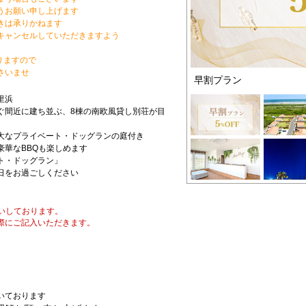
うお願い申し上げます
きは承りかねます
キャンセルしていただきますよう
りますので
さいませ
早割プラン
里浜
ぐ間近に建ち並ぶ、8棟の南欧風貸し別荘が目
大なプライベート・ドッグランの庭付き
華なBBQも楽しめます
ト・ドッグラン」
日をお過ごしください
いしております。
際にご記入いただきます。
いております