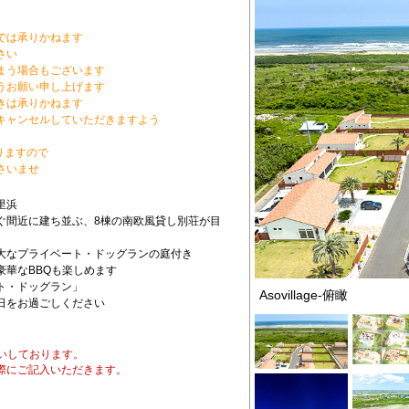
では承りかねます
さい
まう場合もございます
うお願い申し上げます
きは承りかねます
キャンセルしていただきますよう
りますので
さいませ
里浜
ぐ間近に建ち並ぶ、8棟の南欧風貸し別荘が目
大なプライベート・ドッグランの庭付き
華なBBQも楽しめます
ト・ドッグラン」
Asovillage-俯瞰
日をお過ごしください
いしております。
際にご記入いただきます。