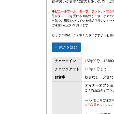
音や臭いが苦手な愛犬も多いため、ご
◆ビニールプール、タープ、テント、パラソ
芝がダメージを受ける可能性がございますの
当館でご用意いたしている備品以外のレジャ
ご遠慮いただいております
どうぞご理解、ご了承くださいますようお願
続きを読む
チェックイン
15時00分～18時0
チェックアウト
11時00分まで
お食事
朝食なし・夕食な
ディナーオプショ
ご予約画面のオプシ
--- 2人前よりご注文承
※三段重セットのみ2