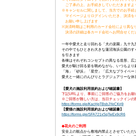
ご了承の上、お手続きしていただきますよ
※キャンセルに関しまして、当方でのお手続
マイページよりログインいただき、決済を
お願い申し上げます
※決済時期はご利用のカード会社により異な
決済の詳細は各カード会社へお問合せくだ
一年中愛犬と走り回れる「犬の楽園」九十九
その中でもひときわ大きな蓮沼海浜公園のす
を引きます
各棟はそれぞれコンセプトの異なる造形、広
愛犬が駆け回る姿を眺めながら、いつもより豪
「海」「砂浜」「星空」「広大なプライベー
愛犬と一緒にのんびりとラグジュアリーな休
【愛犬の施設利用規約および確認書】
下記URLより、事前にご回答のご協力をお願
※ご回答が難しい方は、当日チェックインの
https://forms.gle/KacHgTBsbJYeCKrj9
【愛猫の施設利用規約および確認書】
https://forms.gle/SFA721xSqTwEx9cR6
◆花火のご利用
安全上の観点から敷地内禁止とさせていただ