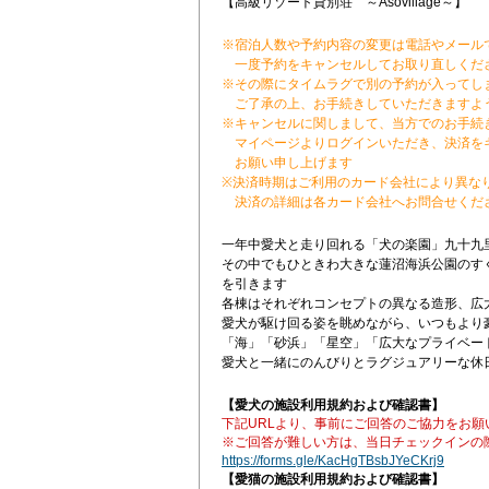
【高級リゾート貸別荘 ～Asovillage～】
※宿泊人数や予約内容の変更は電話やメール
一度予約をキャンセルしてお取り直しくだ
※その際にタイムラグで別の予約が入ってし
ご了承の上、お手続きしていただきますよ
※キャンセルに関しまして、当方でのお手続
マイページよりログインいただき、決済を
お願い申し上げます
※決済時期はご利用のカード会社により異な
決済の詳細は各カード会社へお問合せくだ
一年中愛犬と走り回れる「犬の楽園」九十九
その中でもひときわ大きな蓮沼海浜公園のす
を引きます
各棟はそれぞれコンセプトの異なる造形、広
愛犬が駆け回る姿を眺めながら、いつもより豪
「海」「砂浜」「星空」「広大なプライベー
愛犬と一緒にのんびりとラグジュアリーな休
【愛犬の施設利用規約および確認書】
下記URLより、事前にご回答のご協力をお願
※ご回答が難しい方は、当日チェックインの
https://forms.gle/KacHgTBsbJYeCKrj9
【愛猫の施設利用規約および確認書】