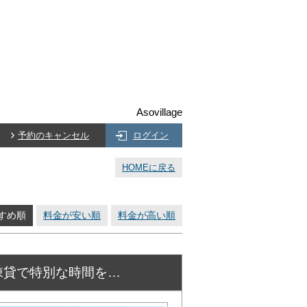
Asovillage
予約のキャンセル
ログイン
HOMEに戻る
すめ順
料金が安い順
料金が高い順
棟貸で特別な時間を…