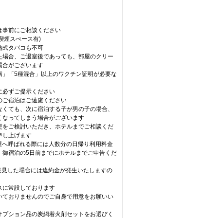
事前にご相談ください
喫煙スぺース有)
式タバコも不可
場合、ご退室後であっても、部屋のクリー
場合がございます
病」「5種混合」以上のワクチン証明が必要な
必ずご提示ください
のご宿泊はご遠慮ください
くても、次に宿泊する子が男の子の場合、
くなってしまう場合がございます
をご検討いただき、ホテルまでご相談くだ
申し上げます
屋へ呼ばれる際には人数分の日帰り利用料金
。御宿泊の5日前までにホテルまでご申告くだ
見した場合には違約金が発生いたしますの
スに常設しております
いておりませんのでご自身で用意をお願いい
オプション品の炭網着火剤セットをお選びく