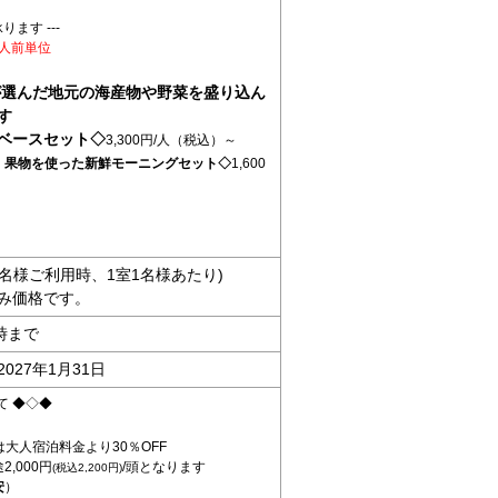
ります ---
人前単位
が選んだ地元の海産物や野菜を盛り込ん
す
ヤベースセット◇
3,300円/人（税込）～
・果物を使った新鮮モーニングセット◇
1,600
）
人5名様ご利用時、1室1名様あたり)
み価格です。
時まで
2027年1月31日
て ◆◇◆
大人宿泊料金より30％OFF
,000円
/頭となります
(税込2,200円)
安
）