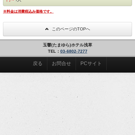
観光やビジネスで是非ご利用下さい！
※料金は消費税込み価格です。
◆展望９Fラウンジが魅力◆
東京スカイツリーや隅田川の眺望が目の前に広がり開放感は抜群！
このページのTOPへ
◆無料軽朝食◆
昭和17年創業の浅草で有名な老舗ペリカンの食パンをご用意しております！
目覚めのコーヒーと老舗ペリカンの食パンで、1日を元気にスタート！
玉響(たまゆら)ホテル浅草
テイクアウトもOKです！
TEL：
03-6802-7277
営業時間：7:00～9:30
戻る
お問合せ
PCサイト
【ご案内】
●お子様の添い寝について
・大人1名様が使用する1台のベッドにつき0～5歳のお子様1
名まで添い寝可能です。
・セミダブルのお部屋は0～5歳のお子様1名様まで添い寝可
能ですが
かなり手狭になりますので、セミダブルのお部屋での添い寝
のお子様の
ご宿泊はお勧めしておりません。