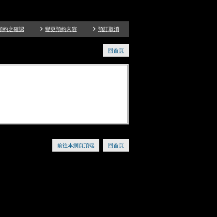
玉響(たまゆら)ホテル浅草
預約之確認
變更預約內容
預訂取消
回首頁
前往本網頁頂端
回首頁