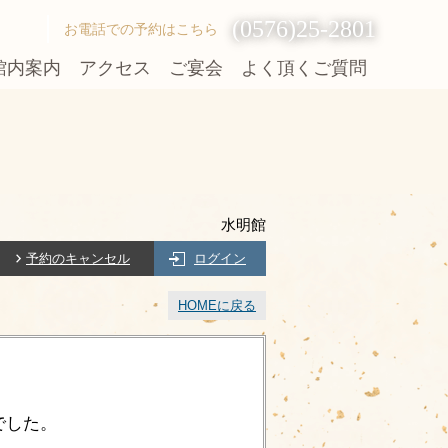
(0576)25-2801
お電話での予約はこちら
館内案内
アクセス
ご宴会
よく頂くご質問
水明館
予約のキャンセル
ログイン
HOMEに戻る
でした。