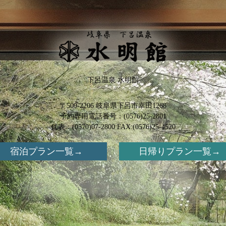
下呂温泉 水明館
〒509-2206 岐阜県下呂市幸田1268
予約専用電話番号：
(0576)25-2801
代表：(0570)07-2800 FAX:(0576)25-4520
宿泊プラン一覧
日帰りプラン一覧