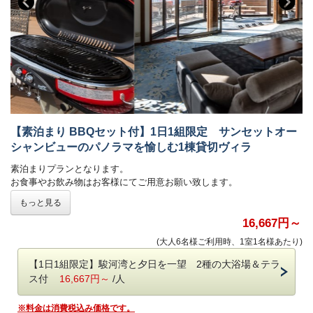
【素泊まり BBQセット付】1日1組限定 サンセットオー
シャンビューのパノラマを愉しむ1棟貸切ヴィラ
素泊まりプランとなります。
お食事やお飲み物はお客様にてご用意お願い致します。
■ラグジュアリースイートルーム(1部屋)
もっと見る
キングベッドを備えた白と木目調を基調としたモダンな作りのお部屋。
景色を邪魔することなくお部屋を最大限、特別な空間にしてくれるモダ
16,667円～
ンでシンプルな内装・こだわりぬかれた家具もいつまでも滞在したくな
(大人6名様ご利用時、1室1名様あたり)
ってしまう理由の1つです。
■スタンダードルーム(6部屋)
【1日1組限定】駿河湾と夕日を一望 2種の大浴場＆テラ
1部屋にシングルベッドを3つ設けた簡易的な客室です・
ス付
16,667円～
/人
全部屋にお風呂と水洗トイレが備わっています。
オーシャンビューの贅沢もたのしみつつ、プライベートな空間でお過ご
※料金は消費税込み価格です。