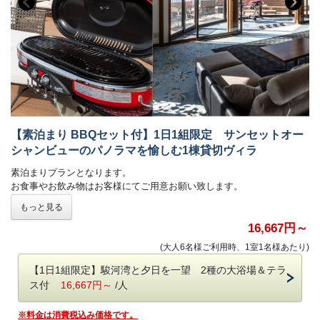
【素泊まり BBQセット付】1日1組限定 サンセットオー
シャンビューのパノラマを愉しむ1棟貸切ヴィラ
素泊まりプランとなります。
お食事やお飲み物はお客様にてご用意お願い致します。
■ラグジュアリースイートルーム(1部屋)
もっと見る
キングベッドを備えた白と木目調を基調としたモダンな作りのお部屋。
景色を邪魔することなくお部屋を最大限、特別な空間にしてくれるモダ
16,667円～
ンでシンプルな内装・こだわりぬかれた家具もいつまでも滞在したくな
(大人6名様ご利用時、1室1名様あたり)
ってしまう理由の1つです。
■スタンダードルーム(6部屋)
【1日1組限定】駿河湾と夕日を一望 2種の大浴場＆テラ
1部屋にシングルベッドを3つ設けた簡易的な客室です・
ス付
16,667円～
/人
全部屋にお風呂と水洗トイレが備わっています。
オーシャンビューの贅沢もたのしみつつ、プライベートな空間でお過ご
※料金は消費税込み価格です。