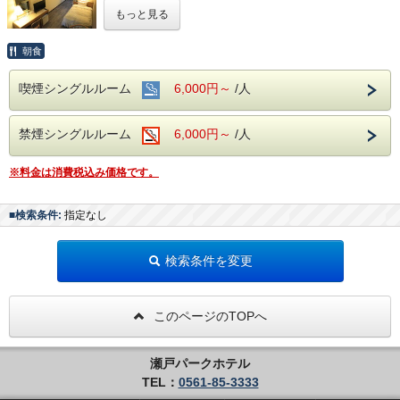
もっと見る
ジブリパーク・愛・地球博公園に大変便利なホテルです。
名古屋や豊田へもすぐ！
愛知県にお仕事や観光で来られる方、ぜひご利用ください！
朝食
大好評の朝食もついているので、とーってもお得です♪
喫煙シングルルーム
6,000円～
/人
【御宿泊者様限定！ホテル駐車場無料完備】
※先着順でのご案内でございます。満車の際はお近くのコイ
禁煙シングルルーム
6,000円～
/人
ンパーキング（有料）へのご案内となります事、予めご了承
ください。
※神社神事開催・せともの祭・大晦日など、ホテル駐車場を
※料金は消費税込み価格です。
ご利用できない日が年間で数日ございます。予めご了承くだ
さい。
■検索条件:
指定なし
【周辺都市】
瀬戸市、豊田市、名古屋市、長久手市、尾張旭市、日進市、
検索条件を変更
春日井市、多治見市、土岐市、みよし市、豊明市、岡崎市、
豊明市、刈谷市、大府市、常滑市、東海市
【周辺情報】
このページのTOPへ
ジブリパーク、愛知県陶磁美術館、愛地球博記念公園 （モ
リコロパーク）、愛知県立大学、長久手古戦場、愛知県森林
公園、品野台カントリークラブ、定光寺公園、岩屋堂公園、
豊田スタジアム、スカイホール豊田、バンテリンドーム、ナ
瀬戸パークホテル
ゴヤドーム、三好カントリー倶楽部、東名古屋カントリーク
TEL：
0561-85-3333
ラブ、中京ゴルフ倶楽部 石野コース、香嵐渓、刈谷ハイウ