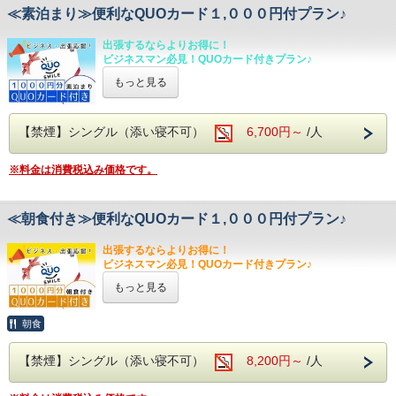
でご了承ください。
ト）は１日１回、ドアノブにかけさせていただきま
≪素泊まり≫便利なQUOカード１,０００円付プラン♪
※駐車場は、あくまでも他プラン同様先着順となります。
す。
※駐車場確約プランではございませんのでご注意下さい。
・ゴミの回収をご希望の方は、廊下にゴミ袋を閉じて
出張するならよりお得に！
お出しくださいませ。
■当プランのご注意事項■
ビジネスマン必見！QUOカード付きプラン♪
・このプランは２泊以上の連泊を対象としたプランで
・連泊中のお客様都合による減泊によるご返金は致しかねま
もっと見る
すのでご了承くださいませ。
す。連泊プランですので１泊ではご利用いただけませ
・尚、衛生管理上未清掃期間は３日間とし、４泊目以
■注意事項■
ん。
降２日おきに通常清掃をさせていただきます。
●領収書には、「ご宿泊代」にて表記（プラン名は一切表記
・滞在中の非清掃日は、客室・バスルームの清掃及び
されません）
【禁煙】シングル（添い寝不可）
6,700円～
/人
・通常清掃が必要な場合は別途1,100円（税込）頂戴致しま
ベッドメイク、灰皿の回収、シーツ・ベッドカバー・
●1泊1室につき１枚のお渡しです。
す。
枕カバー・ナイトウェア・コップ類の交換をいたしま
●クオカードの現金引換え、返金、紛失した際の再発行は致
せん。
※料金は消費税込み価格です。
しかねます。
■設備・サービス■
・アメニティ類（お水、スリッパ）の補充は行いませ
●チェックイン後の減泊の際は、泊数分のクオカードを
・チェックイン前、チェックアウト後のお荷物預かりOK
ん。
お戻し頂く事になります。
・9F コインランドリー（有料）
・タオル類（バスタオル、フェイスタオル、バスマッ
●こちらのプランはお電話でのご予約は出来かねます。
・駐車場（先着順・税込１,１００円/泊）
≪朝食付き≫便利なQUOカード１,０００円付プラン♪
ト）は１日１回、ドアノブにかけさせていただきま
ご利用可能時間はチェックイン（１3時）～チェックアウ
■設備・サービス■
トまでとなります。
す。
出張するならよりお得に！
・チェックイン前、チェックアウト後のお荷物預かりOK
チェックアウト後のご駐車は別途料金が発生致しますので
・ゴミの回収をご希望の方は、廊下にゴミ袋を閉じて
ビジネスマン必見！QUOカード付きプラン♪
・9F コインランドリー（有料）
ご了承下さい。
お出しくださいませ。
・駐車場（先着順・税込１,１００円/泊）
■添い寝についての注意事項■
もっと見る
・連泊中のお客様都合による減泊によるご返金は致しかねま
ご利用可能時間はチェックイン（１５時）～チェックアウ
未就学児のお子様は無料でご案内できる場合がございます。
■注意事項■
すのでご了承くださいませ。
トまでとなります。
その際アメニティはつきません。
●領収書には、「ご宿泊代」にて表記（プラン名は一切表記
・尚、衛生管理上未清掃期間は３日間とし、４泊目以
朝食
システム上、定員を超えて検索できることがございます。
されません）
降２日おきに通常清掃をさせていただきます。
■添い寝についての注意事項■
必ず定員をご確認くださいませ。
●１泊１室につき１枚のお渡しです。
・通常清掃が必要な場合は別途1,100円（税込）頂戴致しま
未就学児のお子様は無料でご案内できる場合がございます。
定員を超えてのご予約の場合は部屋を追加いただくか、部屋
【禁煙】シングル（添い寝不可）
8,200円～
/人
●クオカードの現金引換え、返金、紛失した際の再発行は致
す。
その際アメニティはつきません。
タイプを変更いただいております。
しかねます。
システム上、定員を超えて検索できることがございます。
・シングル：不可
●チェックイン後の減泊の際は、泊数分のクオカードを