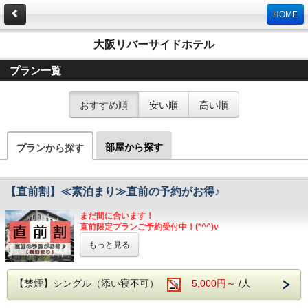
HOME
大阪リバーサイドホテル
プラン一覧
おすすめ順
安い順
高い順
部屋から探す
プランから探す
【直前割】≪素泊まり≫直前の予約がお得♪
まだ間に合います！
直前限定プランご予約受付中！(*^^)v
もっと見る
■設備・サービス■
・チェックイン前、チェックアウト後のお荷物預かりOK
・9F コインランドリー（有料）
【禁煙】シングル（添い寝不可）
5,000円～
/人
・駐車場（先着順・税込１,１００円/泊）
ご利用可能時間はチェックイン（１５時）～チェックアウト