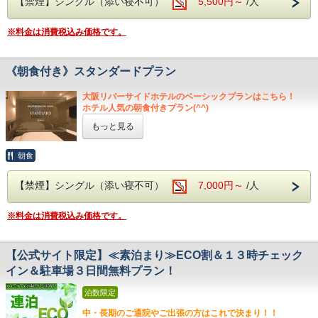
【禁煙】シングル（添い寝不可）
5,500円～
/人
名可能（最大4名）
・9F コインランドリー（有料）
・駐車場（先着順・税込１,１００円/泊）
■LINEのショップカードのポイント付与特典について■
ご利用可能時間はチェックイン（１５時）～チェックアウ
※料金は消費税込み価格です。
公式・LINEからご予約のお客様限定で、LINEのショップカ
トまでとなります。
ードの
■添い寝についての注意事項■
ポイントをためることが出来ます（1ポイント/１泊）。
未就学児のお子様は無料でご案内できる場合がございます。
ポイントの付与をご希望のお客様は、
《朝食付き》スタンダードプラン
その際アメニティはつきません。
チェックイン時にフロントスタッフにお声かけ下さいませ。
システム上、定員を超えて検索できることがございます。
※ポイントの付与には、当ホテルの公式LINEをお友達登録
必ず定員をご確認くださいませ。
大阪リバーサイドホテルのベーシックプランはこちら！
して頂く必要がございます。
定員を超えてのご予約の場合は部屋を追加いただくか、部屋
ホテル人気の朝食付きプラン(^^)
タイプを変更いただいております。
もっと見る
・シングル：不可
■設備・サービス■
・セミダブル：大人1名利用時のみ1名可能
・チェックイン前、チェックアウト後のお荷物預かりOK
・ツイン：不可
・9F コインランドリー（有料）
朝食
・スーペリアツイン：大人2名利用時のみ可能（最大2名）
・駐車場（先着順・税込１,１００円/泊）
・和洋室：大人3名以上での利用時のみ、大人1名様につき1
ご利用可能時間はチェックイン（１５時）～チェックアウ
【禁煙】シングル（添い寝不可）
7,000円～
/人
名可能（最大4名）
トまでとなります。
■LINEのショップカードのポイント付与特典について■
■添い寝についての注意事項■
※料金は消費税込み価格です。
公式・LINEからご予約のお客様限定で、LINEのショップカ
未就学児のお子様は無料でご案内できる場合がございます。
ードの
その際アメニティはつきません。
ポイントをためることが出来ます（1ポイント/１泊）。
システム上、定員を超えて検索できることがございます。
ポイントの付与をご希望のお客様は、
【公式サイト限定】≪素泊まり≫ECO割＆１３時チェック
必ず定員をご確認くださいませ。
チェックイン時にフロントスタッフにお声かけ下さいませ。
定員を超えてのご予約の場合は部屋を追加いただくか、部屋
イン＆駐車場３日間無料プラン！
※ポイントの付与には、当ホテルの公式LINEをお友達登録
タイプを変更いただいております。
して頂く必要がございます。
・シングル：不可
泊数限定
・セミダブル：大人1名利用時のみ1名可能
・ツイン：不可
中・長期のご通院やご出張の方はこれで決まり！！