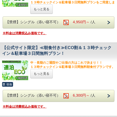
・スーペリアツイン：大人2名利用時のみ可能（最大2名）
１３時チェックイン＆駐車場３日間無料プランをご用意しま
・和洋室：大人3名以上での利用時のみ、大人1名様につき1
した。
もっと見る
名可能（最大4名）
■LINEのショップカードのポイント付与特典について■
■特典■
【禁煙】シングル（添い寝不可）
4,950円～
/人
公式・LINEからご予約のお客様限定で、LINEのショップカ
・アーリーチェックイン！！１３時から入室可
ードの
（通常：１５時～）
ポイントをためることが出来ます（1ポイント/１泊）。
・チェックイン当日に駐車場をご案内できた場合のみ、
※料金は消費税込み価格です。
ポイントの付与をご希望のお客様は、
その日からプラン内の最大３日分は無料になります。
チェックイン時にフロントスタッフにお声かけ下さいませ。
但し、1組につき1台までです。（通常：税込１,１００円/
※ポイントの付与には、当ホテルの公式LINEをお友達登録
泊）
【公式サイト限定】≪朝食付き≫ECO割＆１３時チェック
して頂く必要がございます。
※駐車場可能時間は、13時～チェックアウトまでです。
※駐車可能時間以外のご駐車は別途料金が発生致しますので
イン＆駐車場３日間無料プラン！
ご了承ください。
※駐車場は、あくまでも他プラン同様の先着順となります。
中・長期のご通院やご出張の方はこれで決まり！！
※駐車場確約プランではございませんのでご注意下さい。
１３時チェックイン＆駐車場３日間無料朝食付プランです。
もっと見る
■当プランのご注意事項■
■特典■
・このプランは２泊以上の連泊を対象としたプランで
・アーリーチェックイン！！１３時から入室可
朝食
す。連泊プランですので１泊ではご利用いただけませ
（通常：１５時～）
ん。
・当日駐車場をご案内できた場合のみ、
【禁煙】シングル（添い寝不可）
6,300円～
/人
・滞在中の非清掃日は、客室・バスルームの清掃及び
その日から最大３日分は無料になります。
但し、駐車可能台数は1組につき1台までです。（通常：
ベッドメイク、灰皿の回収、シーツ・ベッドカバー・
税込１，１００円/泊）
枕カバー・ナイトウェア・コップ類の交換、お水、ス
※料金は消費税込み価格です。
※駐車可能時間は13時からチェックアウトまでです。
リッパの補充はいたしません。
※駐車可能時間以外のご駐車は、別途料金が発生致しますの
・タオル類（バスタオル、フェイスタオル、バスマッ