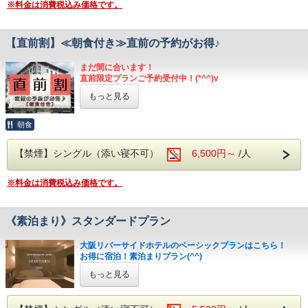
※料金は消費税込み価格です。
までとなります。
■添い寝についての注意事項■
未就学児のお子様は無料でご案内できる場合がございます。
【直前割】≪朝食付き≫直前の予約がお得♪
その際アメニティはつきません。
システム上、定員を超えて検索できることがございます。
まだ間に合います！
必ず定員をご確認くださいませ。
直前限定プランご予約受付中！(*^^)v
定員を超えてのご予約の場合は部屋を追加いただくか、部屋
タイプを変更いただいております。
もっと見る
■設備・サービス■
・シングル：不可
・チェックイン前、チェックアウト後のお荷物預かりOK
・セミダブル：大人1名利用時のみ1名可能
・9F コインランドリー（有料）
朝食
・ツイン：不可
・駐車場（先着順・税込１,１００円/泊）
・スーペリアツイン：大人2名利用時のみ可能（最大2名）
ご利用可能時間はチェックイン（１５時）～チェックアウト
・和洋室：大人3名以上での利用時のみ、大人1名様につき1
【禁煙】シングル（添い寝不可）
6,500円～
/人
までとなります。
名可能（最大4名）
■添い寝についての注意事項■
※料金は消費税込み価格です。
■LINEのショップカードのポイント付与特典について■
未就学児のお子様は無料でご案内できる場合がございます。
公式・LINEからご予約のお客様限定で、LINEのショップカ
その際アメニティはつきません。
ードの
システム上、定員を超えて検索できることがございます。
ポイントをためることが出来ます（1ポイント/１泊）。
《素泊まり》スタンダードプラン
必ず定員をご確認くださいませ。
ポイントの付与をご希望のお客様は、
定員を超えてのご予約の場合は部屋を追加いただくか、部屋
チェックイン時にフロントスタッフにお声かけ下さいませ。
タイプを変更いただいております。
大阪リバーサイドホテルのベーシックプランはこちら！
※ポイントの付与には、当ホテルの公式LINEをお友達登録
・シングル：不可
お得に宿泊！素泊まりプラン(^^)
して頂く必要がございます。
・セミダブル：大人1名利用時のみ1名可能
もっと見る
・ツイン：不可
・スーペリアツイン：大人2名利用時のみ可能（最大2名）
■設備・サービス■
・和洋室：大人3名以上での利用時のみ、大人1名様につき1
・チェックイン前、チェックアウト後のお荷物預かりOK