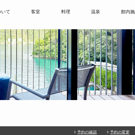
ついて
客室
料理
温泉
館内施
予約の確認
予約の変更