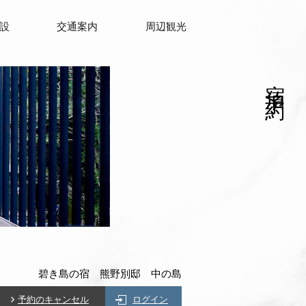
設
交通案内
周辺観光
宿泊予約
碧き島の宿 熊野別邸 中の島
予約のキャンセル
ログイン