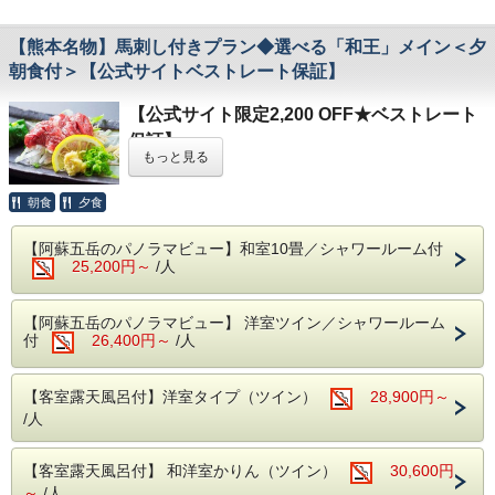
【熊本名物】馬刺し付きプラン◆選べる「和王」メイン＜夕
朝食付＞【公式サイトベストレート保証】
【公式サイト限定2,200 OFF★ベストレート
保証】
もっと見る
南阿蘇 白久水温泉 夢しずくのご予約は公式
HPが一番お得です。
朝食
夕食
※表示価格は割引後の料金でございます。
-----------
【阿蘇五岳のパノラマビュー】和室10畳／シャワールーム付
25,200円～
/人
＼南阿蘇 白久水温泉 夢しずく公式HPのご予
【阿蘇五岳のパノラマビュー】 洋室ツイン／シャワールーム
約特典／
付
26,400円～
/人
「次回使える宿泊割引チケット進呈
（10％OFF／1年有効）」
【客室露天風呂付】洋室タイプ（ツイン）
28,900円～
/人
8月1日に「ホテル夢しずく」が「南阿蘇 白
【客室露天風呂付】 和洋室かりん（ツイン）
30,600円
久水温泉 夢しずく」としてリニューアルオー
～
/人