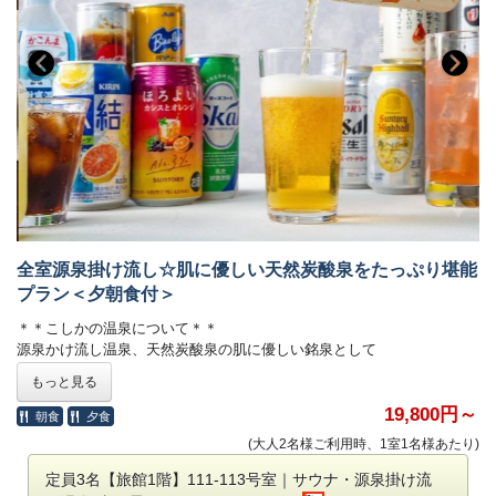
冷暖房付きの快適空間で過ごしながらも
※スイートグランピング・温泉旅館グランピングの焚き火はお部屋内の
グランピングのアウトドア感をお楽しみください。
専用スペースで利用可能です
■チェックイン時間について
■温泉について
チェックイン：17時～20時 / チェックアウト：10時
お部屋内についたお風呂は完全貸切で24時間いつでもご入浴いただけま
※フロントは22時で閉まりますので時間内にチェックインをお願いしま
す。
す。
お風呂の周りは壁があり、他の部屋からは見えませんので安心してお楽
しみください。
アーリーチェックイン：17時 → 16時 1室3,300円
レイトチェックアウト：10時 → 11時 1室3,300円（1日3組限定）
●食事は事前準備済み
備考欄にご希望の旨を記載ください。
夕朝食はチェックインまでにお部屋の冷蔵庫へ準備しています。
そのため、後からスタッフがお部屋へお邪魔することもありません。
■焚き火について
全室源泉掛け流し☆肌に優しい天然炭酸泉をたっぷり堪能
好きな時間に夕食・朝食をお楽しみください。
1回3,300円（税込）
プラン＜夕朝食付＞
※焚き火（有料）はお部屋の専用スペースで利用可能です
■豊富なドリンク＆おつまみをご用意
＊＊こしかの温泉について＊＊
お部屋の冷蔵庫には無料ドリンクがぎっしり。
■温泉・サウナについて
源泉かけ流し温泉、天然炭酸泉の肌に優しい銘泉として
宿泊中はご自由にお飲みいただけます。
貸切で24時間いつでもご入浴いただけます。
日本中の方々が湯治に訪れる宿として繁栄してきた「こしかの温泉」
（お持ち帰りはいただけません）
もっと見る
お部屋内にありますので時間や人目を気にせずご利用いただけます
炭酸泉が自噴している日本でも有数の良質の温泉が自慢です。
有料おつまみやドリンクもQRコードを
肌にうれしい成分を多く含み、肌なじみがいいお湯といわれています。
19,800円～
読み取ってカンタンに注文が可能です。
朝食
夕食
■豊富なドリンク＆おつまみをご用意
(大人2名様ご利用時、1室1名様あたり)
お部屋の冷蔵庫には無料ドリンクがぎっしり。
＜チェックイン：17時～20時/ チェックアウト：11時＞
●食材の持ち込みは自由
宿泊中はご自由にお飲みいただけます。
定員3名【旅館1階】111-113号室｜サウナ・源泉掛け流
持ち込み料は不要。お好きな食材をお持ちください。
（お持ち帰りはいただけません）