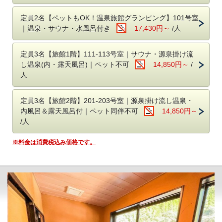
■選べる部屋タイプ
・ドームテントに宿泊しながらBBQに温泉とワクワク体験を楽しめる
定員2名【ペットもOK！温泉旅館グランピング】101号室
『グランピング』
｜温泉・サウナ・水風呂付き
17,430円～
/人
・昔ながらの趣きを残し、源泉かけ流しの温泉付きのお部屋で過ごせる
『旅館』
・温泉旅館のお部屋でありながらサウナに部屋食BBQ、焚き火とアクテ
定員3名【旅館1階】111-113号室｜サウナ・源泉掛け流
ィビティも豊富な『温泉旅館グランピング』
し温泉(内・露天風呂)｜ペット不可
14,850円～
/
※グランピング・温泉旅館グランピングはペット（犬）も宿泊できる部
人
屋をご用意しています
定員3名【旅館2階】201-203号室｜源泉掛け流し温泉・
◇スイートグランピング 159㎡
内風呂＆露天風呂付｜ペット同伴不可
14,850円～
​ベッド：シングル4台
/人
定員：6名
ドームテント・源泉かけ流し露天風呂・プライベートサウナ・屋内ダイ
※料金は消費税込み価格です。
ニング・トイレを各棟に備えたグランピング。
充実のSPAを楽しみつつも、広い空間で開放的にグランピングをお楽し
みいただけます。
◇スタンダードグランピング 116㎡
​ベッド：シングル4台
定員：6名
ドームテント・源泉掛け流し露天風呂・屋外ダイニング・トイレを各棟
に備えたグランピング。