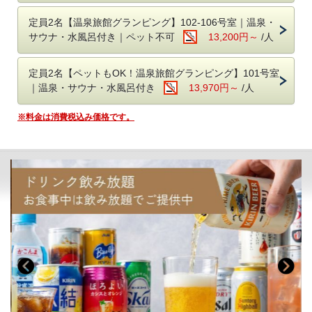
みいただけます。
アーリーチェックイン：17時 → 15時 1室3,300円
定員2名【温泉旅館グランピング】102-106号室｜温泉・
レイトチェックアウトは行っておりません。
◇スタンダードグランピング 116㎡
サウナ・水風呂付き｜ペット不可
13,200円～
/人
ご希望の方は備考欄にその旨を記載ください。
​ベッド：シングル4台
定員：6名
定員2名【ペットもOK！温泉旅館グランピング】101号室
ドームテント・源泉掛け流し露天風呂・屋外ダイニング・トイレを各棟
｜温泉・サウナ・水風呂付き
13,970円～
/人
に備えたグランピング。
源泉かけ流し露天風呂にBBQと至福の時間をお過ごしください。
※サウナ付きのお部屋をご希望のお客様はスイートグランピングをお選
※料金は消費税込み価格です。
びください
◇温泉旅館グランピング101-106号室 47.7㎡
ベッド：ダブル1台
定員：2名（お子様含む）
露天風呂・内風呂・サウナ・水風呂付き
旅館のお部屋にグランピング要素を追加したオリジナル部屋。
温泉はもちろん、サウナに水風呂、焚き火スペースにダイニングまでお
部屋付き。
すべての場所を滞在中自由にお使いいただけます。
※すべてのお部屋にトイレが完備されています
■チェックイン・チェックアウト時間について