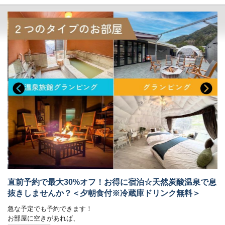
＜チェックイン：17時～22時/ チェックアウト：11時＞
※フロントが22時で閉まりますので、時間内にチェックインをお願いし
ます
＊＊こしかの温泉について＊＊
源泉かけ流し温泉、天然炭酸泉の肌に優しい銘泉として
日本中の方々が湯治に訪れる宿として繁栄してきた「こしかの温泉」
こしかの温泉のなによりの自慢はその炭酸泉としての質。
その炭酸泉が自噴している日本でも有数の良質の温泉が自慢です。
肌にうれしい成分を多く含み、肌なじみがいいお湯といわれています。
■お部屋
源泉かけ流し温泉付き客室、24時間入浴可能
宿泊中は完全貸切でいつでもお好きな時間に温泉をお楽しみいただけま
す。
ダブルベッド1台
源泉かけ流し温泉（内風呂）
トイレ
直前予約で最大30%オフ！お得に宿泊☆天然炭酸温泉で息
※お部屋に温泉の水の音が聞こえます
抜きしませんか？＜夕朝食付※冷蔵庫ドリンク無料＞
■全室完備
急な予定でも予約できます！
・40型以上のインターネット対応テレビ
お部屋に空きがあれば、
・男女アメニティ各種