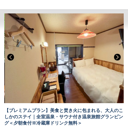
アーリーチェックイン：17時 → 15時 1室3,300円
▶スイートグランピング
レイトチェックアウトは行っておりません。
ドームテント・源泉かけ流し露天風呂・テントサウナ・屋内ダイニン
ご希望の方は備考欄にその旨を記載ください。
グ・トイレを各棟に備えたグランピング。
充実のSPAを楽しみつつも、広い空間で開放的にグランピングをお楽し
みいただけます。
18歳未満のお客様で、親権者の同伴なく宿泊する場合は、親権者様に同
意書のご記入をお願いしております。当日チェックイン時フロントへご
▶スタンダードグランピング
提出ください。
ドームテント・源泉掛け流し露天風呂・屋外ダイニング・トイレを各棟
チェックイン時点で18歳未満の方が対象です。宿泊中に18歳に切り替わ
に備えたグランピング。
る場合は同意書が必要になります。
源泉かけ流し露天風呂にBBQと至福の時間をお過ごしください。
同意書はこちら
※サウナはございません。サウナをご希望の方はスイートグランピング
や温泉旅館グランピングをお選びください。
キャンプのアウトドア感を楽しみつつ
冷暖房付きの快適空間でお過ごしください。
■チェックイン時間について
チェックイン：15時～20時 / チェックアウト：10時
※フロントは22時で閉まりますので時間内にチェックインをお願いしま
す。
【プレミアムプラン】美食と焚き火に包まれる、大人のこ
しかのステイ｜全室温泉・サウナ付き温泉旅館グランピン
■焚き火について
グ＜夕朝食付※冷蔵庫ドリンク無料＞
スタンダードグランピング、ペット同伴可のスイートグランピングの焚