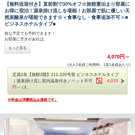
・冷蔵庫
【無料送迎付き】直前割で30%オフ☆旅館素泊まり部屋に
・USBコンセント全室完備
お得に宿泊！源泉掛け流しを堪能！お部屋で肌に優しい天
・虫除け電磁波
然炭酸泉が堪能できます☆＜食事なし・食事追加不可＞■
■チェックイン時間について
チェックイン：17時～20時 / チェックアウト：11時
ビジネスホテルタイプ■
※フロントは22時で閉まりますので時間内にチェックインをお願いしま
急な予定でも予約できます！
す。
お部屋に空きがあれば、
お得に泊まれるプランです！
アーリーチェックイン：17時 → 15時 1室3,300円
もっと見る
※表示されている金額が割引後の料金です。
レイトチェックアウトは行っておりません。
4,070円～
ご希望の方は備考欄にその旨を記載ください。
​☆素泊まりプラン☆
(大人2名様ご利用時、1室1名様あたり)
■送迎について
■送迎について
定員2名【旅館2階】211-220号室 ビジネスホテルタイプ
鹿児島空港及び国分駅まで無料送迎（要予約）
鹿児島空港及び国分駅まで無料送迎（要予約）
｜源泉掛け流し室内温泉付き／ペット不可
4,070
予約時の備考欄に希望の送迎時間をご記入ください。
予約時の備考欄に希望の送迎時間をご記入ください。
チェックイン前：15時、16時、17時、18時、19時
円～
/人
チェックイン前：16時、17時、18時、19時
チェックアウト後：8時、9時、10時、11時
チェックアウト後：8時、9時、10時、11時
※チェックイン・アウト時間に準じます
※料金は消費税込み価格です。
※アーリーチェックイン15時（3,300円/室）をご希望の方は15時も送迎
※当日予約の送迎は、お受けできない場合がございます。
可能です。
※当日予約の送迎は、お受けできない場合がございます。
■お子様の料金について
小学生、幼児共に宿泊代は基本無料です。
＜チェックイン：17時～22時/ チェックアウト：11時＞
小学生のみ夕朝食の食事代2,970円を頂戴いたします。
※フロントが22時で閉まりますので、時間内にチェックインをお願いし