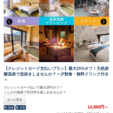
【クレジットカード支払いプラン】最大25%オフ！天然炭
酸温泉で息抜きしませんか？＜夕朝食・無料ドリンク付き
＞
クレジットカード払いで最大25%オフ！
こしかの温泉で非日常を楽しみませんか？
もっと見る
割引内容：表示されている金額が割引後の料金です
14,850円～
朝食
夕食
グランピング・温泉旅館グランピング：15%オフ