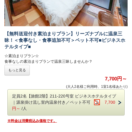
・ツインベッド／ベッドサイズ：横98x縦190×2台
※2台をつなげてキングサイズ1台としてもご利用いただけます
※3名のときは敷布団を1名分敷かせていただきます。
※ベビーベッドが必要な場合お申し付け下さい。
・全室40型以上のインターネット対応テレビ完備
・源泉かけ流し露天風呂＆内風呂
【無料送迎付き素泊まりプラン】リーズナブルに温泉三
・ナノケアドライヤー
昧！＜食事なし・食事追加不可＞ペット不可■ビジネスホ
・冷蔵庫
テルタイプ■
・USBコンセント全室完備
・虫除け電磁波
☆素泊まりプラン☆
食事なしの素泊まりプランで温泉三昧しませんか？
※お子様の料金について
源泉かけ流し温泉付き客室なので、チェックインからチェックアウトま
小学生、幼児共に宿泊代は基本無料です。
もっと見る
で
小学生のみ夕朝食の食事代2,970円を
いつでも好きな時間、タイミングで温泉を堪能できます！
7,700円～
頂戴いたします。
(大人2名様ご利用時、1室1名様あたり)
■送迎について
鹿児島空港及び国分駅まで無料送迎（要予約）
定員2名【旅館2階】211-220号室 ビジネスホテルタイプ
■送迎について
予約時の備考欄に希望の送迎時間をご記入ください。
｜源泉掛け流し室内温泉付き／ペット不可
7,700
鹿児島空港及び国分駅まで無料送迎（要予約）
チェックイン前：16時、17時、18時、19時
円～
/人
予約時の備考欄に希望の送迎時間をご記入ください。
チェックアウト後：8時、9時、10時、11時
チェックイン前：15時、16時、17時、18時、19時
※アーリーチェックイン15時（3,300円/室）をご希望の方は15時も送迎
チェックアウト後：8時、9時、10時、11時
※料金は消費税込み価格です。
可能です。
※チェックイン・アウト時間に準じます
※当日予約の送迎は、お受けできない場合がございます。
※当日予約の送迎は、お受けできない場合がございます。