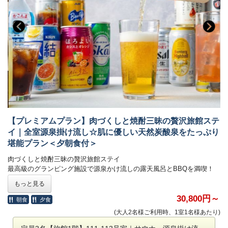
専用ダイニングになったので食事の時間も愛犬と一緒の時間が過ごせま
※焚き火を利用しての調理はご遠慮ください
す。
■送迎について
冷暖房付きの快適空間で過ごしながらも
鹿児島空港及び国分駅まで無料送迎（要予約）
グランピングのアウトドア感をお楽しみください。
予約時の備考欄に希望の送迎時間をご記入ください。
チェックイン前：15時、16時、17時、18時、19時
■チェックイン時間について
チェックアウト後：8時、9時、10時、11時
チェックイン：17時～20時 / チェックアウト：10時
※チェックイン・アウト時間に準じます
※フロントは22時で閉まりますので時間内にチェックインをお願いしま
※当日予約の送迎は、お受けできない場合がございます。
す。
■お子様の料金について
アーリーチェックイン：17時 → 16時 1室3,300円
・グランピング
レイトチェックアウト：10時 → 11時 1室3,300円（1日3組限定）
【プレミアムプラン】肉づくしと焼酎三昧の贅沢旅館ステ
小学生は大人1名の30％分の
備考欄にご希望の旨を記載ください。
イ｜全室源泉掛け流し☆肌に優しい天然炭酸泉をたっぷり
宿泊料(食事代込）を頂戴いたします。
幼児は無料。
堪能プラン＜夕朝食付＞
■焚き火について
ベビーベッドのご利用がございましたらお申し付けください。
1回3,300円（税込）
肉づくしと焼酎三昧の贅沢旅館ステイ
※焚き火（有料）はお部屋の専用スペースで利用可能です
最高級のグランピング施設で源泉かけ流しの露天風呂とBBQを満喫！
もっと見る
■温泉・サウナについて
⭐️プレミアムプラン限定特典
貸切で24時間いつでもご入浴いただけます。
・梶屋牛サーロイン220g
30,800円～
朝食
夕食
お部屋内にありますので時間や人目を気にせずご利用いただけます
・焼酎飲み放題
(大人2名様ご利用時、1室1名様あたり)
・15時のアーリーチェックイン
■豊富なドリンク＆おつまみをご用意
・肉のアップグレード