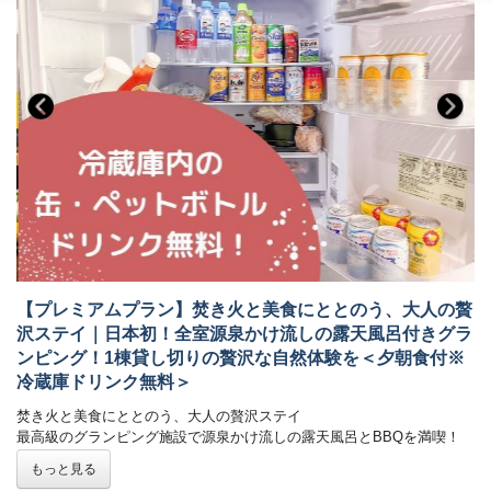
ます
18歳未満のお客様で、親権者の同伴なく宿泊する場合は、親権者様に同
食事なしの素泊まりプランで温泉三昧しませんか？
意書のご記入をお願いしております。当日チェックイン時フロントへご
源泉かけ流し温泉付き客室なので、チェックインからチェックアウトま
提出ください。
で
チェックイン時点で18歳未満の方が対象です。宿泊中に18歳に切り替わ
いつでも好きな時間、タイミングで温泉を堪能できます！
る場合は同意書が必要になります。
同意書はこちら
■お部屋（全室源泉掛け流し温泉・24時間入浴可能 ）
ダブルルーム：ダブルベッド1台 定員2名
※お部屋に温泉の水の音が聞こえます
こしかの温泉旅館は温泉を存分にお楽しみいただける設計になっていま
す。
お部屋の面積を極限までお風呂にしたお部屋で、いつでも何度でも快適
に源泉かけ流し温泉をご堪能いただけます。
【プレミアムプラン】焚き火と美食にととのう、大人の贅
沢ステイ｜日本初！全室源泉かけ流しの露天風呂付きグラ
＊＊こしかの温泉について＊＊
ンピング！1棟貸し切りの贅沢な自然体験を＜夕朝食付※
源泉かけ流し温泉、天然炭酸泉の肌に優しい銘泉として
日本中の方々が湯治に訪れる宿として繁栄してきた「こしかの温泉」
冷蔵庫ドリンク無料＞
炭酸泉が自噴している日本でも有数の良質の温泉が自慢です。
焚き火と美食にととのう、大人の贅沢ステイ
肌にうれしい成分を多く含み、肌なじみがいいお湯といわれています。
最高級のグランピング施設で源泉かけ流しの露天風呂とBBQを満喫！
■全室完備
もっと見る
⭐️プレミアムプラン限定特典
・40型以上のインターネット対応テレビ