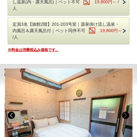
アーリーチェックイン：17時 → 15時 1室3,300円
※焚き火を利用しての調理はご遠慮ください
し温泉(内・露天風呂)｜ペット不可
19,800円～
/
有料おつまみやドリンクもQRコードを
レイトチェックアウトは行っておりません。
人
​読み取ってカンタンに注文が可能です。
ご希望の方は備考欄にその旨を記載ください。
■送迎について
鹿児島空港及び国分駅まで無料送迎（要予約）
■送迎について
■お部屋
定員3名【旅館2階】201-203号室｜源泉掛け流し温泉・
予約時の備考欄に希望の送迎時間をご記入ください。
鹿児島空港及び国分駅まで無料送迎（要予約）
（全室源泉掛け流し温泉・24時間入浴可能 ）
チェックイン前：15時、16時、17時、18時、19時
内風呂＆露天風呂付｜ペット同伴不可
19,800円～
予約時の備考欄に希望の送迎時間をご記入ください。
チェックアウト後：8時、9時、10時、11時
/人
チェックイン前：16時、17時、18時、19時
◇111-113号室
※チェックイン・アウト時間に準じます
チェックアウト後：8時、9時、10時、11時
お部屋：桃[もも]／柚[ゆず]／花梨[かりん]
※当日予約の送迎は、お受けできない場合がございます。
※料金は消費税込み価格です。
※チェックイン・アウト時間に準じます
階数：1階
※当日予約の送迎は、お受けできない場合がございます。
定員：大人3名様（お子様添い寝可）
■お子様の料金について
広さ：38.6㎡（お風呂、トイレ、収納含む）
・グランピング
■お子様のご宿泊について
露天風呂・内風呂・サウナ・水風呂付き
小学生は大人1名の30％分の
​お子様含め定員は2名となります。
貸切だからこそ極上の「ととのう」体験をお楽しみください。
宿泊料(食事代込）を頂戴いたします。
​小学生は大人料金の30%
幼児は無料。
幼児は無料です。
◇201-203号室
・温泉旅館グランピング
ベビーベッドの設置はできません。
お部屋：四葉[よつば]・睡蓮[すいれん]・蒲公英[たんぽぽ]
​お子様含め定員は2名となります。
階数：2階（エレベーターなし）
小学生は大人1名の30％分の
定員：大人3名様（お子様添い寝可）
宿泊料(食事代込）を頂戴いたします。
広さ：32.8㎡ (お風呂、トイレ、収納含む）
幼児は無料。
露天風呂・内風呂付き
ベビーベッドの設置はできません。
●設備
お部屋には以下が備わっています。