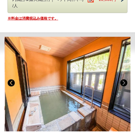
●持ち込みは自由
階数：1階
/人
持ち込み料は不要。お好きな食材をお持ちください。
定員：大人3名様（お子様添い寝可）
※焚き火を利用しての調理はご遠慮ください
広さ：28.45㎡（お風呂、トイレ、収納含む）
※料金は消費税込み価格です。
露天風呂・内風呂・サウナ・水風呂付き
■送迎について
貸切だからこそ極上の「ととのう」体験をお楽しみください。
鹿児島空港及び国分駅まで無料送迎（要予約）
予約時の備考欄に希望の送迎時間をご記入ください。
◇201-203号室
チェックイン前：15時、16時、17時、18時、19時
お部屋：四葉[よつば]・睡蓮[すいれん]・蒲公英[たんぽぽ]
チェックアウト後：8時、9時、10時、11時
階数：2階（エレベーターなし）
※チェックイン・アウト時間に準じます
定員：大人3名様（お子様添い寝可）
※当日予約の送迎は、お受けできない場合がございます。
広さ：32.8㎡ (お風呂、トイレ、収納含む）
露天風呂・内風呂付き
■お子様の料金について
※サウナ付きをご希望の方は111-113号室をお選びください
グランピング・温泉旅館グランピング：小学生は大人1名の30％分
旅館：2,970円
●設備
※食事代込
お部屋には以下が備わっています。
幼児は無料。
・ツインベッド／ベッドサイズ：横98x縦190×2台
※2台をつなげてキングサイズ1台としてもご利用いただけます
18歳未満のお客様で、親権者の同伴なく宿泊する場合は、親権者様に同
※3名のときは敷布団を1名分敷かせていただきます。
意書のご記入をお願いしております。当日チェックイン時フロントへご
※ベビーベッドが必要な場合お申し付け下さい。
提出ください。
・全室40型以上のインターネット対応テレビ完備
チェックイン時点で18歳未満の方が対象です。宿泊中に18歳に切り替わ
・源泉かけ流し露天風呂＆内風呂
る場合は同意書が必要になります。
・ナノケアドライヤー
同意書はこちら