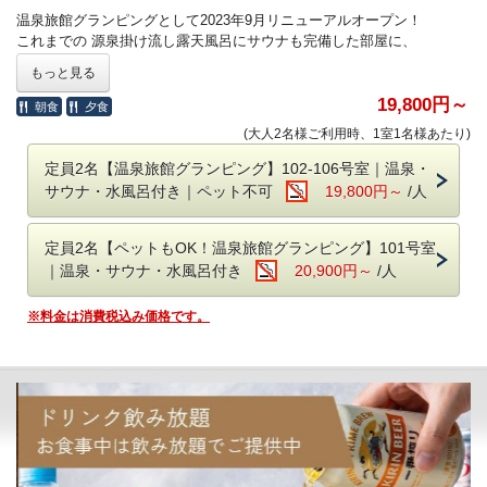
冷暖房付きの快適空間でお過ごしください。
温泉旅館グランピングとして2023年9月リニューアルオープン！
これまでの 源泉掛け流し露天風呂にサウナも完備した部屋に、
■チェックイン時間について
新たに 専用ダイニング、トイレ、焚き火スペースまで追加されまし
チェックイン：17時～20時 / チェックアウト：10時
もっと見る
た！
※フロントは22時で閉まりますので時間内にチェックインをお願いしま
19,800円～
す。
朝食
夕食
室内には宿泊時に必要な設備が揃っていますので、
(大人2名様ご利用時、1室1名様あたり)
お部屋から出ることなく完全プライベートスペースでお過ごしいただけ
■
アーリーチェックイン・レイトチェックアウト
ます。
ご希望の方は備考欄にその旨を記載ください。
定員2名【温泉旅館グランピング】102-106号室｜温泉・
サウナ・水風呂付き｜ペット不可
19,800円～
/人
⭐️
温泉旅館グランピング
・源泉かけ流し露天風呂、室内風呂
アーリーチェックイン17時→16時 1棟3,300円
（ペット部屋は露天風呂がペット用）
定員2名【ペットもOK！温泉旅館グランピング】101号室
レイトチェックアウト10時→11時 1棟3,300円（1日3組限定）
・プライベートサウナに水風呂
｜温泉・サウナ・水風呂付き
20,900円～
/人
・ベッドはダブルベッド1台
⭐️
スイートグランピング、スタンダードグランピング
・ダイニングで好きな時間に夕朝食
アーリーチェックイン 17時→16時 1棟3,300円
※料金は消費税込み価格です。
・トイレ完備（新設しました！）
16時無料
※8月1日以降はアーリーチェックイン
17時→
！
さらに15時のアーリーチェックインも可能：1棟3,300円
■愛犬と泊まれるお部屋も
レイトチェックアウト10時→11時 1棟3,300円（1日3組限定）
愛犬同伴可の101号室は、リニューアル後も愛犬とご宿泊いただけま
す。
■焚き火について
専用ダイニングになったので食事の時間も愛犬と一緒の時間が過ごせま
宿泊前日までに要予約／1回3,300円（税込）
す。
※スタンダードグランピング、ペット同伴可のスイートグランピングの
焚き火（有料）はお部屋を出た専用スペースで利用可能です