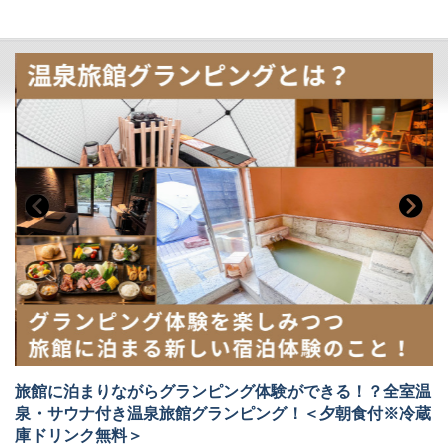
チェックイン時点で18歳未満の方が対象です。宿泊中に18歳に切り替わ
▶スイートグランピング
る場合は同意書が必要になります。
ドームテント・源泉かけ流し露天風呂・プライベートサウナ・屋内ダイ
同意書はこちら
ニング・トイレを各棟に備えたグランピング。
充実のSPAを楽しみつつも、広い空間で開放的にグランピングをお楽し
みいただけます。
▶スタンダードグランピング
ドームテント・源泉掛け流し露天風呂・屋外ダイニング・トイレを各棟
に備えたグランピング。
源泉かけ流し露天風呂にBBQと至福の時間をお過ごしください。
※サウナはございません。サウナをご希望の方はスイートグランピング
や温泉旅館グランピングをお選びください。
▶温泉旅館グランピング
旅館の宿泊にグランピングのアウトドア感とプライベート性を兼ね備え
た”イイトコドリ”の温泉旅館グランピング。
源泉かけ流し温泉やサウナに水風呂と充実したSPA空間に、部屋食が楽
しめるダイニング、焚き火スペースとすべての充実した空間がお部屋に
備えられています。
完全専用スペースで、時間も場所も気にせずお寛ぎください。
旅館に泊まりながらグランピング体験ができる！？全室温
​※お部屋はドームテントではありません
泉・サウナ付き温泉旅館グランピング！＜夕朝食付※冷蔵
キャンプのアウトドア感を楽しみつつ
庫ドリンク無料＞