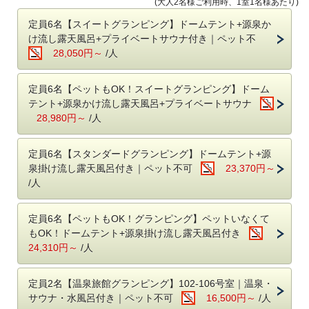
(大人2名様ご利用時、1室1名様あたり)
旅館：25%オフ
定員6名【スイートグランピング】ドームテント+源泉か
ご利用条件：
け流し露天風呂+プライベートサウナ付き｜ペット不
ご予約時にクレジットカード払いでご予約ください
28,050円～
/人
＜チェックイン：17時～20時/ チェックアウト：10時（旅館は11時）＞
定員6名【ペットもOK！スイートグランピング】ドーム
■
アーリーチェックイン・レイトチェックアウト
テント+源泉かけ流し露天風呂+プライベートサウナ
ご希望の方は備考欄にその旨を記載ください。
28,980円～
/人
⭐️旅館 ※グランピングではありません
アーリーチェックイン 17時→15時 1室3,300円
定員6名【スタンダードグランピング】ドームテント+源
レイトチェックアウト なし（通常11時チェックアウト）
泉掛け流し露天風呂付き｜ペット不可
23,370円～
/人
⭐️
温泉旅館グランピング
アーリーチェックイン 17時→16時 1棟3,300円
レイトチェックアウト 10時→11時 1棟3,300円（1日3組限定）
定員6名【ペットもOK！グランピング】ペットいなくて
もOK！ドームテント+源泉掛け流し露天風呂付き
⭐️​
スイートグランピング、スタンダードグランピング
24,310円～
/人
16時無料
アーリーチェックイン
17時→
！
さらに15時のアーリーチェックインも可能：1棟3,300円
定員2名【温泉旅館グランピング】102-106号室｜温泉・
レイトチェックアウト10時→11時 1棟3,300円（1日3組限定）
サウナ・水風呂付き｜ペット不可
16,500円～
/人