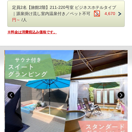
予約時の備考欄に希望の送迎時間をご記入ください。
階数：2階（エレベーターなし）
チェックイン前：16時、17時、18時、19時
定員：3名
定員2名【旅館2階】211-220号室 ビジネスホテルタイプ
チェックアウト後：8時、9時、10時、11時
露天風呂・内風呂付き
｜源泉掛け流し室内温泉付き／ペット不可
4,670
※アーリーチェックイン15時（3,300円/室）をご希望の方は15時も送迎
お部屋に温泉が2つもついた温泉好きの方のための部屋。
円～
/人
可能です。
​※グランピングではなく、通常の旅館スタイルのお部屋です。
※当日予約の送迎は、お受けできない場合がございます。
※料金は消費税込み価格です。
※すべてのお部屋にトイレが完備されています
＜チェックイン：17時～22時/ チェックアウト：11時＞
※フロントが22時で閉まりますので、時間内にチェックインをお願いし
ます
■チェックイン・チェックアウト時間について
チェックイン：17時～20時
​■お部屋
※フロントは22時で閉まりますので時間内にチェックインをお願いしま
源泉かけ流し温泉付き客室、24時間入浴可能
す。
宿泊中は完全貸切でいつでもお好きな時間に温泉をお楽しみいただけま
チェックアウト：
す。
グランピング・温泉旅館グランピング：10時
ダブルベッド1台
旅館：11時
源泉かけ流し温泉（内風呂）
トイレ
■
アーリーチェックイン・レイトチェックアウト
※お部屋に温泉の水の音が聞こえます
ご希望の方は備考欄にその旨を記載ください。
■全室完備
⭐️旅館
・40型以上のインターネット対応テレビ
アーリーチェックイン 17時→15時 1室3,300円
・男女アメニティ各種
レイトチェックアウト なし（通常11時チェックアウト）
・ナノケアドライヤー