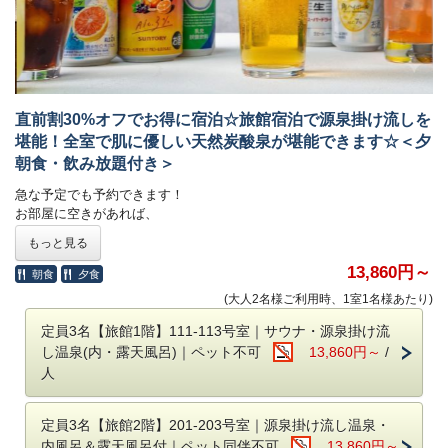
チェックイン：17時～20時
※フロントは22時で閉まりますので時間内にチェックインをお願いしま
す。
チェックアウト：
グランピング・温泉旅館グランピング：10時
温泉旅館グランピング
直前割30%オフでお得に宿泊☆旅館宿泊で源泉掛け流しを
アーリーチェックイン 17時→16時 1棟3,300円
堪能！全室で肌に優しい天然炭酸泉が堪能できます☆＜夕
レイトチェックアウト 10時→11時 1棟3,300円（1日3組限定）
朝食・飲み放題付き＞
スイートグランピング、スタンダードグランピング
急な予定でも予約できます！
アーリーチェックイン 17時→16時 1棟3,300円
お部屋に空きがあれば、
※8月1日以降はアーリーチェックイン17時→16時無料！
お得に泊まれるプランです！
もっと見る
さらに15時のアーリーチェックインも可能：1棟3,300円
※表示されている金額が割引後の料金です。
レイトチェックアウト10時→11時 1棟3,300円（1日3組限定）
13,860円～
朝食
夕食
備考欄にご希望の旨を記載ください。
＜チェックイン：17時～20時/ チェックアウト：11時＞
(大人2名様ご利用時、1室1名様あたり)
※フロントが22時で閉まりますので、時間内にチェックインをお願いし
ます
定員3名【旅館1階】111-113号室｜サウナ・源泉掛け流
■温泉について
し温泉(内・露天風呂)｜ペット不可
13,860円～
/
お部屋内についたお風呂は完全貸切で24時間いつでもご入浴いただけま
■お部屋
人
す。
（全室源泉掛け流し温泉・24時間入浴可能 ）
お風呂の周りは壁があり、他の部屋からは見えませんので安心してお楽
しみください。
◇111-113号室
定員3名【旅館2階】201-203号室｜源泉掛け流し温泉・
お部屋：桃[もも]／柚[ゆず]／花梨[かりん]
内風呂＆露天風呂付｜ペット同伴不可
13,860円～