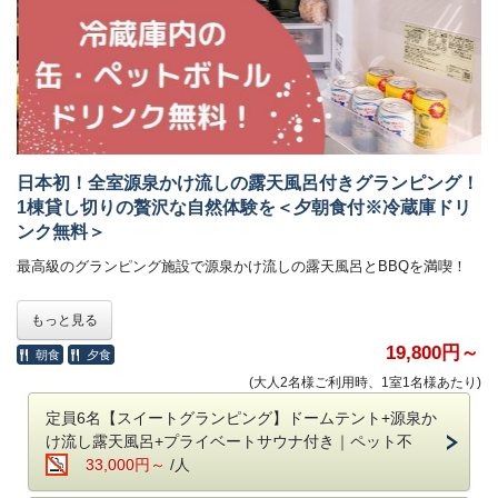
源泉かけ流し露天風呂にBBQと至福の時間をお過ごしください。
※サウナ付きのお部屋をご希望のお客様はスイートグランピングをお選
びください
※すべてのお部屋にトイレが完備されています
■チェックイン・チェックアウト時間について
チェックイン：15時～20時
日本初！全室源泉かけ流しの露天風呂付きグランピング！
※フロントは22時で閉まりますので時間内にチェックインをお願いしま
1棟貸し切りの贅沢な自然体験を＜夕朝食付※冷蔵庫ドリ
す。
ンク無料＞
チェックアウト：10時
最高級のグランピング施設で源泉かけ流しの露天風呂とBBQを満喫！
アーリーチェックイン
17時 → 15時 1棟3,300円 ※適用中
2023年秋にリニューアルした温泉旅館グランピングでは、カップルで気
もっと見る
レイトチェックアウト
軽にアウトドア体験を楽しめます。
10時 → 11時 1棟3,300円（1日3組限定）
19,800円～
朝食
夕食
備考欄にご希望の旨を記載ください。
⭐️
アーリーチェックイン・レイトチェックアウト
(大人2名様ご利用時、1室1名様あたり)
ご希望の方は備考欄にその旨を記載ください。
定員6名【スイートグランピング】ドームテント+源泉か
■温泉について
・温泉旅館グランピング
け流し露天風呂+プライベートサウナ付き｜ペット不
お部屋内についたお風呂は完全貸切で24時間いつでもご入浴いただけま
アーリーチェックイン17時→16時 1棟3,300円
33,000円～
/人
す。
レイトチェックアウト10時→11時 1棟3,300円（1日3組限定）
お風呂の周りは壁があり、他の部屋からは見えませんので安心してお楽