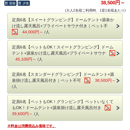
・梶屋牛サーロイン220g
38,500円～
・男女アメニティ各種
朝食
夕食
・スパークリングワイン（NVプロセッコ・ブリュット（コレツィオー
・ナノケアドライヤー
(大人2名様ご利用時、1室1名様あたり)
ネ・ファルチェーリ））1本
・冷蔵庫
・15時のアーリーチェックイン
定員6名【スイートグランピング】ドームテント+源泉か
・USBコンセント完備
・焚き火無料（1束付き）
・無料Wi-Fi
け流し露天風呂+プライベートサウナ付き｜ペット不
・焚き火スイーツ
・虫除け電磁波
44,000円～
/人
・虹色焚き火
・ランタン
こしかの温泉のグランピングは日本初の全室プライベート空間及び
定員6名【ペットもOK！スイートグランピング】ドーム
■お子様のご宿泊について
源泉かけ流し露天風呂付きのグランピング施設*です。
テント+源泉かけ流し露天風呂+プライベートサウナ
​お子様含め定員は2名となります。
*（プライベート空間とは、各利用者の全室内に、ベッド・トイレ・風呂・食事スペースの4点を有し、
​小学生、幼児共に宿泊代は無料です。
45,100円～
/人
それらが全て外部から見えないことを意味する。（2021年12月29日時点）/ステラアソシエ調べ）
ベビーベッドの設置はできません。
1棟貸し切りのグランピング施設内にはトイレや食事スペース、
定員6名【スタンダードグランピング】ドームテント+源
■お食事用にイートインスペースをご用意
温泉とすべて揃っているので他のお客様と顔を合わせることもありませ
泉掛け流し露天風呂付き｜ペット不可
38,500円～
お食事は付いておりません。
ん。
お持ち込みで食事をお持ちになる場合は、イートインスペースをご用意
/人
しております。
■選べる部屋タイプ
ご自由にお使いください。
・テントサウナ・水風呂付きの【スイートグランピング】159㎡
定員6名【ペットもOK！グランピング】ペットいなくて
■チェックイン時間について
・源泉かけ流しの天然温泉が楽しめる【スタンダードグランピング】
もOK！ドームテント+源泉掛け流し露天風呂付き
チェックイン：17時～20時 / チェックアウト：11時
116㎡
39,600円～
/人
※フロントは22時で閉まりますので時間内にチェックインをお願いしま
どちらのお部屋もペット（犬）とお泊まりいただける部屋がございま
す。
す。
※料金は消費税込み価格です。