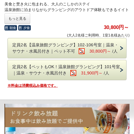
き火はお部屋を出た専用スペースで利用可能です
美食と焚き火に包まれる、大人のこしかのステイ
※スイートグランピング（ペット不可）の焚き火はお部屋内の専用スペ
温泉旅館に泊まりながらグランピングのアウトドア体験もできるイイト
ースで利用可能です
コドリのカップルグランピングで贅沢を満喫！
もっと見る
■温泉について
⭐️プレミアムプラン限定特典
30,800円～
朝食
夕食
お部屋内についたお風呂は完全貸切で24時間いつでもご入浴いただけま
・梶屋牛サーロイン220g
(大人2名様ご利用時、1室1名様あたり)
す。
・スパークリングワイン（NVプロセッコ・ブリュット（コレツィオー
お風呂の周りは壁があり、他の部屋からは見えませんので安心してお楽
ネ・ファルチェーリ））1本
定員2名【温泉旅館グランピング】102-106号室｜温泉・
しみください。
・焚き火無料（1束付き）
サウナ・水風呂付き｜ペット不可
30,800円～
/人
・焚き火スイーツ
●食事は事前準備済み
・虹色焚き火
夕朝食はチェックインまでにお部屋の冷蔵庫へ準備しています。
定員2名【ペットもOK！温泉旅館グランピング】101号室
そのため、後からスタッフがお部屋へお邪魔することもありません。
｜温泉・サウナ・水風呂付き
31,900円～
/人
好きな時間に夕食・朝食をお楽しみください。
・源泉かけ流し露天風呂、室内風呂
（ペット部屋は露天風呂がペット用）
※料金は消費税込み価格です。
■豊富なドリンク＆おつまみをご用意
・テントサウナに水風呂
お部屋の冷蔵庫には無料ドリンクがぎっしり。
・ベッドはダブルベッド1台
宿泊中はご自由にお飲みいただけます。
・ダイニングで好きな時間に夕朝食
（お持ち帰りはいただけません）
・トイレ完備（新設しました！）
有料おつまみやドリンクもQRコードを
読み取ってカンタンに注文が可能です。
■愛犬と泊まれるお部屋も
愛犬同伴可の101号室は、リニューアル後も愛犬とご宿泊いただけま
●食材の持ち込みは自由
す。
持ち込み料は不要。お好きな食材をお持ちください。