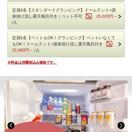
チェックイン前：15時、16時、17時、18時、19時
す。
8月よりチェックイン15時が可能になりました！
チェックアウト後：8時、9時、10時、11時
定員6名【スタンダードグランピング】ドームテント+源
通常17時ですが、本プランはアーリーチェックイン
15時
付きのプランで
※チェックイン・アウト時間に準じます
泉掛け流し露天風呂付き｜ペット不可
25,020円～
アーリーチェックイン：17時 → 15時 1室3,300円
す♪
※当日予約の送迎は、お受けできない場合がございます。
レイトチェックアウトは行っておりません。
/人
ご希望の方は備考欄にその旨を記載ください。
■選べる部屋タイプ
■お子様の料金について
・ドームテントに宿泊しながらBBQに温泉とワクワク体験を楽しめる
グランピング・温泉旅館グランピング：小学生は大人1名の30％分
定員6名【ペットもOK！グランピング】ペットいなくて
『グランピング』
旅館：2,970円
もOK！ドームテント+源泉掛け流し露天風呂付き
ペット（犬）も宿泊できる部屋をご用意しています
※食事代込
25,960円～
/人
幼児は無料。
◇スイートグランピング 159㎡
※料金は消費税込み価格です。
​ベッド：シングル4台
18歳未満のお客様で、親権者の同伴なく宿泊する場合は、親権者様に同
定員：6名
意書のご記入をお願いしております。当日チェックイン時フロントへご
ドームテント・源泉かけ流し露天風呂・プライベートサウナ・屋内ダイ
提出ください。
ニング・トイレを各棟に備えたグランピング。
チェックイン時点で18歳未満の方が対象です。宿泊中に18歳に切り替わ
充実のSPAを楽しみつつも、広い空間で開放的にグランピングをお楽し
る場合は同意書が必要になります。
みいただけます。
同意書はこちら
◇スタンダードグランピング 116㎡
​ベッド：シングル4台
定員：6名
ドームテント・源泉掛け流し露天風呂・屋外ダイニング・トイレを各棟
に備えたグランピング。