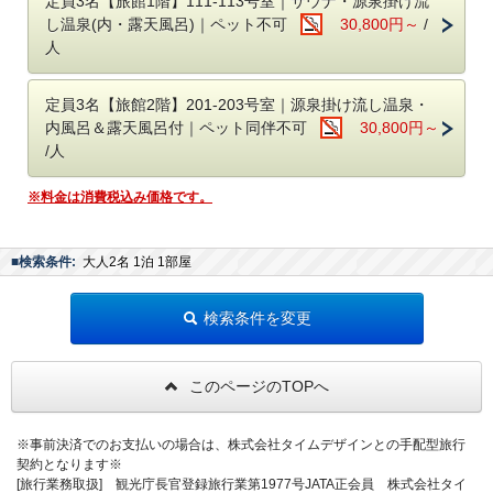
定員3名【旅館1階】111-113号室｜サウナ・源泉掛け流
お部屋の冷蔵庫には無料ドリンクがぎっしり。
し温泉(内・露天風呂)｜ペット不可
30,800円～
/
宿泊中はご自由にお飲みいただけます。
人
（お持ち帰りはいただけません）
＊＊こしかの温泉について＊＊
有料おつまみやドリンクもQRコードを
​読み取ってカンタンに注文が可能です。
源泉かけ流し温泉、天然炭酸泉の肌に優しい銘泉として
定員3名【旅館2階】201-203号室｜源泉掛け流し温泉・
日本中の方々が湯治に訪れる宿として繁栄してきた「こしかの温泉」
内風呂＆露天風呂付｜ペット同伴不可
30,800円～
■送迎について
炭酸泉が自噴している日本でも有数の良質の温泉が自慢です。
/人
鹿児島空港及び国分駅まで無料送迎（要予約）
肌にうれしい成分を多く含み、肌なじみがいいお湯といわれています。
予約時の備考欄に希望の送迎時間をご記入ください。
※料金は消費税込み価格です。
チェックイン前：16時、17時、18時、19時
＜チェックイン：15時～20時/ チェックアウト：11時＞
チェックアウト後：8時、9時、10時、11時
レイトチェックアウトは行っておりません。
※チェックイン・アウト時間に準じます
※当日予約の送迎は、お受けできない場合がございます。
■検索条件:
大人2名 1泊 1部屋
■お部屋
（全室源泉掛け流し温泉・24時間入浴可能 ）
■お子様のご宿泊について
検索条件を変更
​お子様含め定員は2名となります。
◇111-113号室
​小学生は大人料金の30%
お部屋：桃[もも]／柚[ゆず]／花梨[かりん]
幼児は無料です。
階数：1階
このページのTOPへ
ベビーベッドの設置はできません。
定員：大人3名様（お子様添い寝可）
広さ：38.6㎡（お風呂、トイレ、収納含む）
露天風呂・内風呂・サウナ・水風呂付き
※事前決済でのお支払いの場合は、株式会社タイムデザインとの手配型旅行
貸切だからこそ極上の「ととのう」体験をお楽しみください。
契約となります※
[旅行業務取扱] 観光庁長官登録旅行業第1977号JATA正会員 株式会社タイ