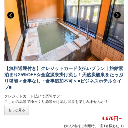
源泉かけ流し露天風呂にBBQと至福の時間をお過ごしください。
※サウナ付きのお部屋をご希望のお客様はスイートグランピングをお選
びください
◇温泉旅館グランピング101-106号室 47.7㎡
ベッド：ダブル1台
定員：2名（お子様含む）
露天風呂・内風呂・サウナ・水風呂付き
旅館のお部屋にグランピング要素を追加したオリジナル部屋。
温泉はもちろん、サウナに水風呂、焚き火スペースにダイニングまでお
部屋付き。
すべての場所を滞在中自由にお使いいただけます。
【無料送迎付き】クレジットカード支払いプラン｜旅館素
泊まり25%OFF☆全室源泉掛け流し！天然炭酸泉をたっぷ
◆旅館111-113号室 28.4㎡
​ベッド：シングル2台
り堪能＜食事なし・食事追加不可＞■ビジネスホテルタイ
階数：1階
プ■
定員：3名
クレジットカード払いで25%オフ！
露天風呂・内風呂・サウナ・水風呂付き
こしかの温泉でゆっくり源泉かけ流し温泉を楽しみませんか？
貸切だからこそ極上の「ととのう」体験をお楽しみください。
※表示金額が25%オフの金額です※
※グランピングではなく、通常の旅館スタイルのお部屋です。
もっと見る
■送迎について
4,670円～
◆旅館201-203号室 32.8㎡
鹿児島空港及び国分駅まで無料送迎（要予約）
ベッド：シングル2台
(大人2名様ご利用時、1室1名様あたり)