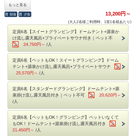
お得に泊まれるプランです！
・ナノケアドライヤー
もっと見る
・冷蔵庫
割引内容：
13,200円～
朝食
夕食
・USBコンセント完備
温泉旅館グランピング：30%オフ
(大人2名様ご利用時、1室1名様あたり)
・無料Wi-Fi
グランピング：25%オフ
・虫除け電磁波
※表示されている金額が割引後の料金です。
定員6名【スイートグランピング】ドームテント+源泉か
・ランタン
け流し露天風呂+プライベートサウナ付き｜ペット不
＜チェックイン：17時～20時/ チェックアウト：10時＞
24,750円～
/人
■浴槽は貴重な鹿児島の加治木石を使用
素泊まり部屋としてリニューアルにあたり、浴槽を改修。
■選べる部屋タイプ
断熱性・保湿性に優れた鹿児島の名石、加治木石で造りました。
・ドームテントに宿泊しながらBBQに温泉とワクワク体験を楽しめる
定員6名【ペットもOK！スイートグランピング】ドーム
寝湯スタイルで背もたれを斜めに造り、よりゆっくりと温泉を楽しめる
『グランピング』
テント+源泉かけ流し露天風呂+プライベートサウナ
ようにしています。
・温泉旅館のお部屋でありながらサウナに部屋食BBQ、焚き火とアクテ
25,570円～
/人
ィビティも豊富な『温泉旅館グランピング』
■お子様のご宿泊について
※グランピング・温泉旅館グランピングはペット（犬）も宿泊できる部
​お子様含め定員は2名となります。
屋をご用意しています
定員6名【スタンダードグランピング】ドームテント+源
小学生、幼児共に宿泊代は無料です。
泉掛け流し露天風呂付き｜ペット不可
20,620円～
ベビーベッドの設置はできません。
/人
◇スイートグランピング 159㎡
​ベッド：シングル4台
■チェックイン時間について
定員：6名
定員6名【ペットもOK！グランピング】ペットいなくて
チェックイン：17時～20時 / チェックアウト：11時
ドームテント・源泉かけ流し露天風呂・プライベートサウナ・屋内ダイ
もOK！ドームテント+源泉掛け流し露天風呂付き
※フロントは22時で閉まりますので時間内にチェックインをお願いしま
ニング・トイレを各棟に備えたグランピング。
21,450円～
/人
す。
充実のSPAを楽しみつつも、広い空間で開放的にグランピングをお楽し