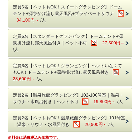
しみください。
・スイートグランピング、スタンダードグランピング
定員6名【ペットもOK！スイートグランピング】ドーム
アーリーチェックイン 17時→16時 1棟3,300円
テント+源泉かけ流し露天風呂+プライベートサウナ
●持ち込みは自由
16時無料
※8月1日以降はアーリーチェックイン
17時→
！
34,100円～
/人
持ち込み料は不要。お好きな食材をお持ちください。
さらに15時のアーリーチェックインも可能：1棟3,300円
※焚き火を利用しての調理はご遠慮ください
レイトチェックアウト10時→11時 1棟3,300円（1日3組限定）
定員6名【スタンダードグランピング】ドームテント+源
■送迎について
泉掛け流し露天風呂付き｜ペット不可
27,500円～
こしかの温泉のグランピングは日本初の全室プライベート空間及び
鹿児島空港及び国分駅まで無料送迎（要予約）
源泉かけ流し露天風呂付きのグランピング施設*です。
/人
予約時の備考欄に希望の送迎時間をご記入ください。
*（プライベート空間とは、各利用者の全室内に、ベッド・トイレ・風呂・食事スペースの4点を有し、
チェックイン前：15時、16時、17時、18時、19時
それらが全て外部から見えないことを意味する。（2021年12月29日時点）/ステラアソシエ調べ）
チェックアウト後：8時、9時、10時、11時
定員6名【ペットもOK！グランピング】ペットいなくて
※チェックイン・アウト時間に準じます
もOK！ドームテント+源泉掛け流し露天風呂付き
1棟貸し切りのグランピング施設内にはトイレや食事スペース、
※当日予約の送迎は、お受けできない場合がございます。
28,600円～
/人
温泉とすべて揃っているので他のお客様と顔を合わせることもありませ
ん。
■お子様の料金について
定員2名【温泉旅館グランピング】102-106号室｜温泉・
グランピング：小学生は大人1名の30％分
■選べる部屋タイプ
※食事代込
サウナ・水風呂付き｜ペット不可
19,800円～
/人
・プライベートサウナ・水風呂付きの【スイートグランピング】159㎡
幼児は無料。
・源泉かけ流しの天然温泉が楽しめる【スタンダードグランピング】
116㎡
定員2名【ペットもOK！温泉旅館グランピング】101号室
・
NEW!
リニューアルオープンした【温泉旅館グランピング】47㎡
｜温泉・サウナ・水風呂付き
20,900円～
/人
18歳未満のお客様で、親権者の同伴なく宿泊する場合は、親権者様に同
どちらのお部屋もペット（犬）とお泊まりいただける部屋がございま
意書のご記入をお願いしております。当日チェックイン時フロントへご
す。
提出ください。
※料金は消費税込み価格です。