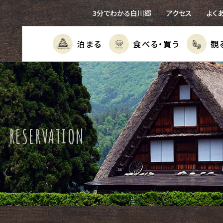
3分でわかる白川郷
アクセス
よく
泊まる
食べる・
買う
観
RESERVATION