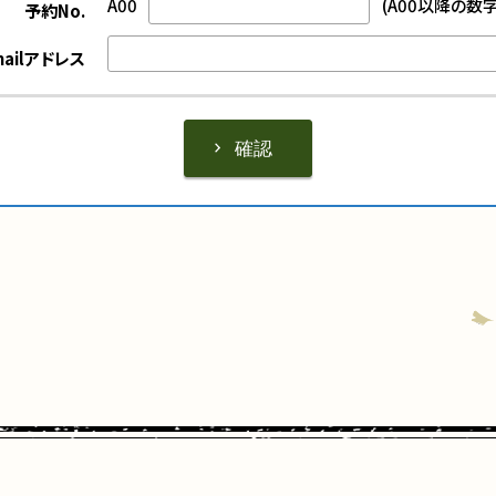
A00
(A00以降の数字
予約No.
ailアドレス