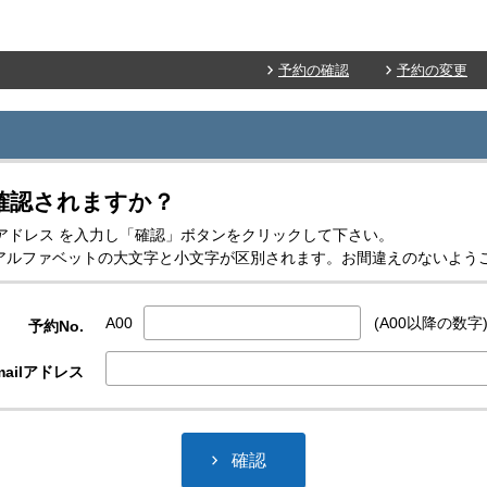
予約の確認
予約の変更
確認されますか？
mailアドレス を入力し「確認」ボタンをクリックして下さい。
スはアルファベットの大文字と小文字が区別されます。お間違えのないよう
A00
(A00以降の数字
予約No.
ailアドレス