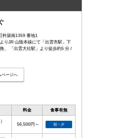
ぐ
町杵築南1359 番地1
よりJR 山陰本線にて「出雲市駅」下
、 「出雲大社駅」より徒歩約5 分 /
料金
食事有無
う）
56,500円～
朝・夕