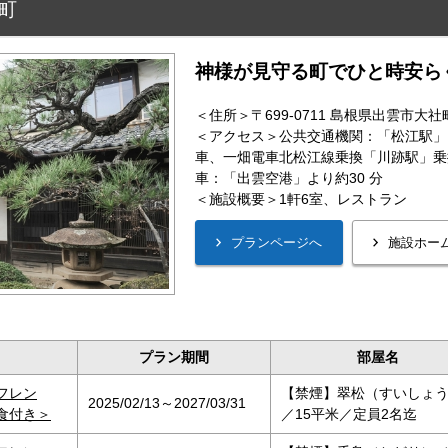
前町
神様が見守る町でひと時安ら
＜住所＞〒699-0711 島根県出雲市大社
＜アクセス＞公共交通機関：「松江駅」
車、一畑電車北松江線乗換「川跡駅」乗換
車：「出雲空港」より約30 分
＜施設概要＞1軒6室、レストラン
プラン期間
部屋名
フレン
【禁煙】翠松（すいしょ
2025/02/13～2027/03/31
食付き＞
／15平米／定員2名迄