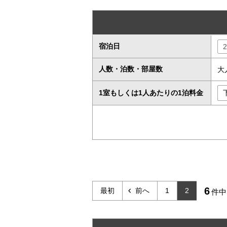
宿泊日
人数・泊数・部屋数
大
1室もしくは1人あたりの1泊料金
6
最初
前へ
1
2
件中