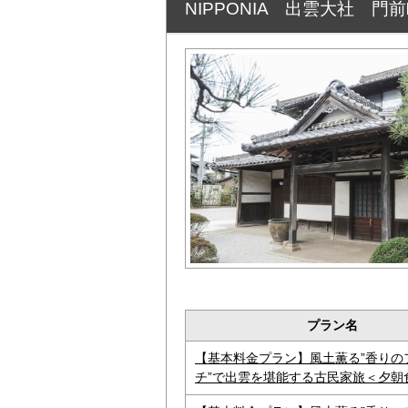
NIPPONIA 出雲大社 門
プラン名
【基本料金プラン】風土薫る”香りの
チ”で出雲を堪能する古民家旅＜夕朝