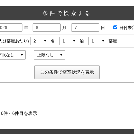
条件で検索する
年
月
日
日付未
人(1部屋あたり)
名
泊
部屋
～
 6件～6件目を表示