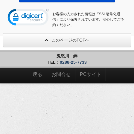
お客様の入力された情報は「SSL暗号化通
信」により保護されています。安心してご予
約ください。
このページのTOPへ
鬼怒川 絆
TEL：
0288-25-7733
戻る
お問合せ
PCサイト