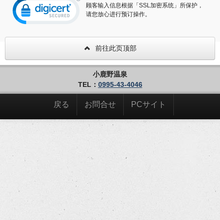
顾客输入信息根据「SSL加密系统」所保护，
请您放心进行预订操作。
前往此页顶部
小鹿野温泉
TEL：
0995-43-4046
戻る
お問合せ
PCサイト