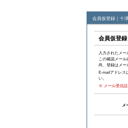
会員仮登録｜十
会員仮登録
入力されたメー
この確認メール
尚、登録はメー
E-mailア
い。
※ メール受信設
メ